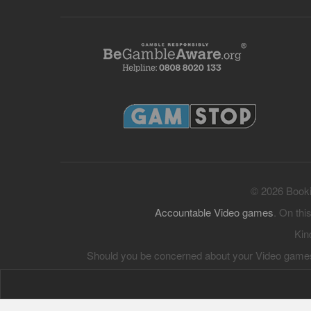
© 2026 Bookie
Accountable Video games
. On thi
Kin
Should you be concerned about your Video games