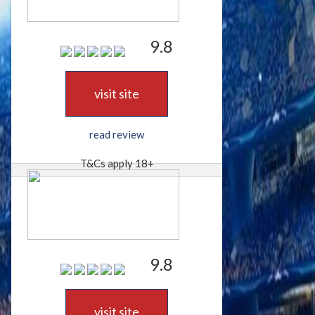
9.8
visit site
read review
T&Cs apply 18+
9.8
visit site