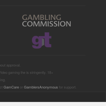
hout approval.
 Video gaming the is stringently. 18+
ing.
act
GamCare
or
GamblersAnonymous
for support.