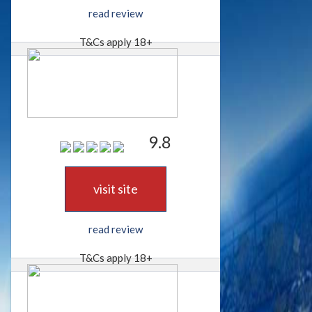
read review
T&Cs apply 18+
9.8
visit site
read review
T&Cs apply 18+