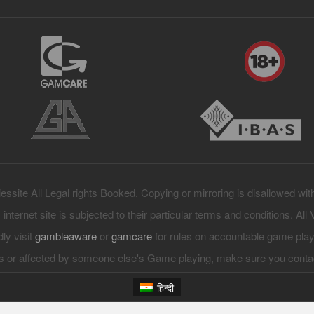
ssite All Legal rights Booked. Copying or mirroring is disallowed wit
s internet site is subjected to their particular terms and conditions. All
dly visit
gambleaware
or
gamcare
for rules on accountable game play
 or affected by someone else's Game playing, make sure you cont
हिन्दी