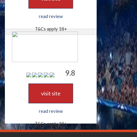
read review
T&Cs apply 18+
9.8
visit site
read review
T&Cs apply 18+