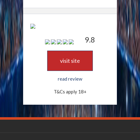
9.8
visit site
read review
T&Cs apply 18+