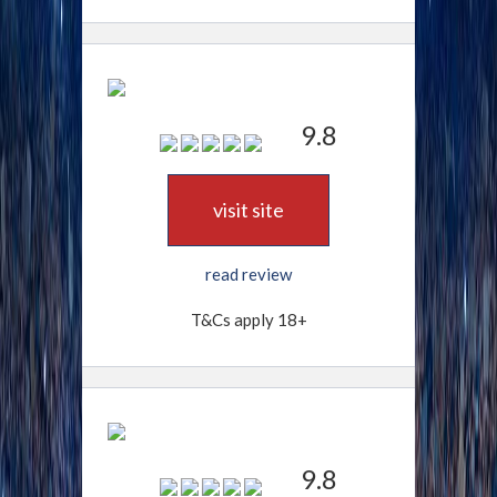
9.8
visit site
read review
T&Cs apply 18+
9.8