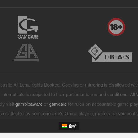
ssite All Legal rights Booked. Copying or mirroring is disallowed wit
s internet site is subjected to their particular terms and conditions. All
dly visit
gambleaware
or
gamcare
for rules on accountable game play
 or affected by someone else's Game playing, make sure you cont
हिन्दी