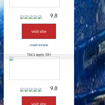
9.8
visit site
read review
T&Cs apply 18+
9.8
visit site