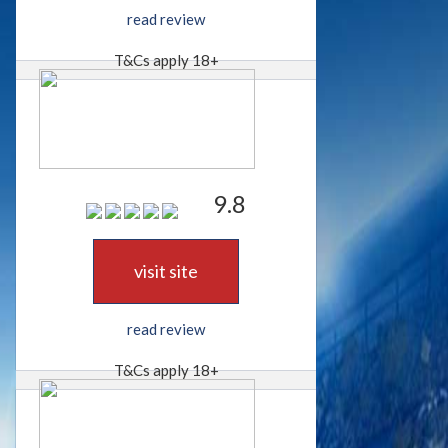
read review
T&Cs apply 18+
9.8
visit site
read review
T&Cs apply 18+