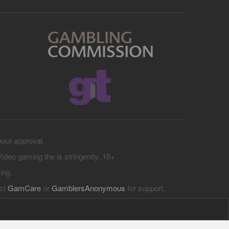
hout approval.
 Video gaming the is stringently. 18+
ing.
act
GamCare
or
GamblersAnonymous
for support.