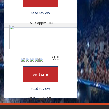
read review
T&Cs apply 18+
9.8
visit site
read review
T&Cs apply 18+