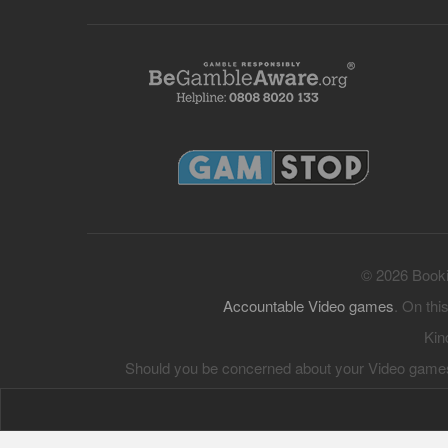
© 2026 Bookie
Accountable Video games
. On thi
Kin
Should you be concerned about your Video games