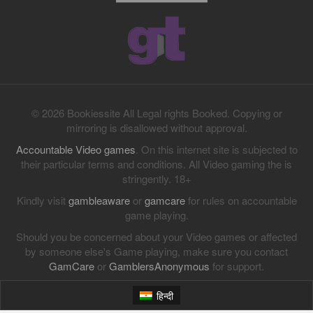
© 2026 Bookiessite All Legal rights Booked. Copying or
mirroring is disallowed without approval.
Accountable Video games
. On this internet site is subjected to
their particular terms and conditions. All Video gaming the is
stringently. 18+
Kindly visit
gambleaware
or
gamcare
for rules on accountable
game playing.
Should you be concerned about your Video games or affected
by someone else's Game playing, make sure you contact
GamCare
or
GamblersAnonymous
for support.
हिन्दी