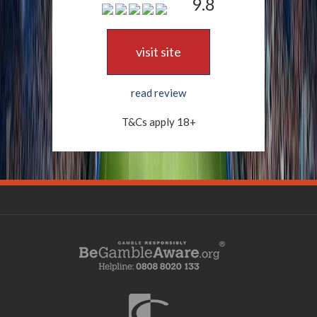
9.8
visit site
read review
T&Cs apply 18+