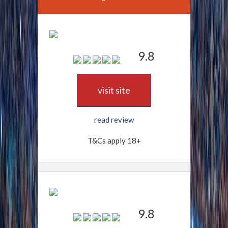
9.8
visit site
read review
T&Cs apply 18+
9.8