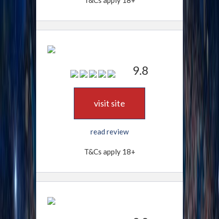
T&Cs apply 18+
9.8
visit site
read review
T&Cs apply 18+