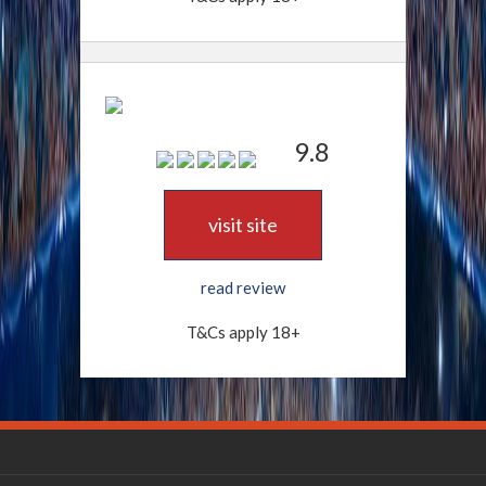
9.8
visit site
read review
T&Cs apply 18+