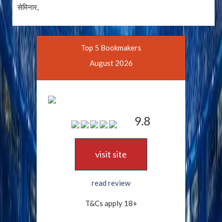
सेमिनार,
Top 5 Bookmakers
August 2026
9.8
visit site
read review
T&Cs apply 18+