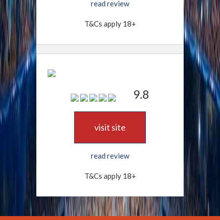
read review
T&Cs apply 18+
9.8
visit site
read review
T&Cs apply 18+