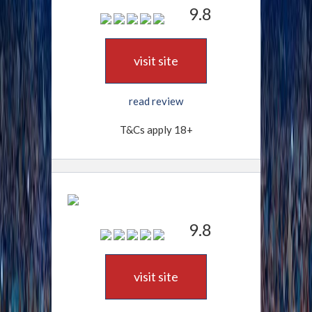
9.8
visit site
read review
T&Cs apply 18+
9.8
visit site