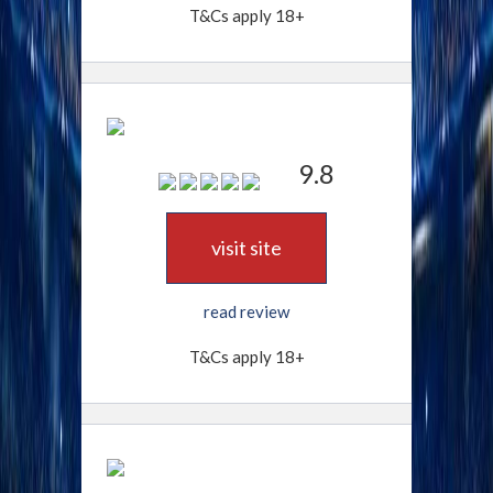
T&Cs apply 18+
9.8
visit site
read review
T&Cs apply 18+