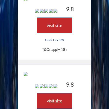
9.8
visit site
read review
T&Cs apply 18+
9.8
visit site