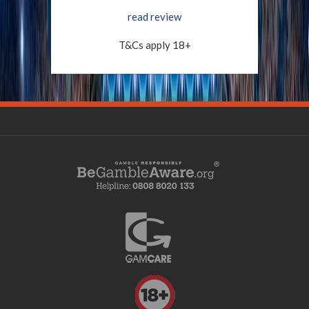
read review
T&Cs apply 18+