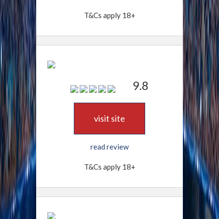
T&Cs apply 18+
9.8
visit site
read review
T&Cs apply 18+