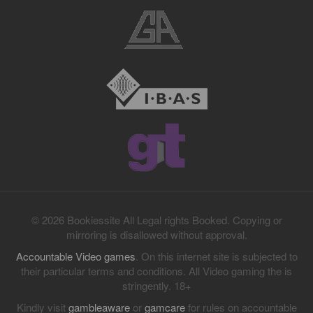
© 2026 Bookiessite All Legal rights Booked. Copying or
mirroring is disallowed without approval.
Accountable Video games
. On this internet site is subjected to
their particular terms and conditions. All Video gaming the is
stringently. 18+
Kindly visit
gambleaware
or
gamcare
for rules on accountable