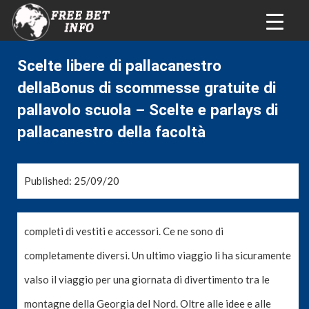
Scelte libere di pallacanestro
dellaBonus di scommesse gratuite di
pallavolo scuola – Scelte e parlays di
pallacanestro della facoltà
Published: 25/09/20
completi di vestiti e accessori. Ce ne sono di
completamente diversi. Un ultimo viaggio lì ha sicuramente
valso il viaggio per una giornata di divertimento tra le
montagne della Georgia del Nord. Oltre alle idee e alle