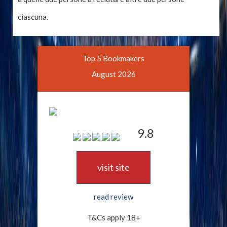
ciascuna.
Top 5 Bookmakers
August 2026
9.8
visit site
read review
T&Cs apply 18+