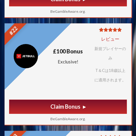
BeGambleAware.org.
#22
レビュー
新規プレイヤーの
£100 Bonus
み
Exclusive!
T＆Cは18歳以上
に適用されます。
Claim Bonus
BeGambleAware.org.