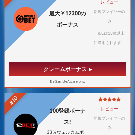
レビュー
新規プレイヤーの
最大￥12300の
み
ボーナス
T＆Cは18歳以上
に適用されます。
クレームボーナス
BeGambleAware.org.
#10
レビュー
100登録ボーナ
新規プレイヤーの
ス!
み
33％ウェルカムボー