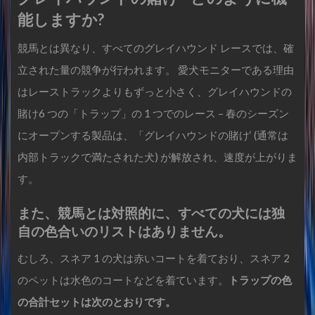
能しますか?
競馬とは異なり、すべてのグレイハウンド レースでは、確
立された量の競争が行われます。 愛犬モニターである理由
はレーストラックよりもずっと小さく、
グレイハウンドの
賭け
6 つの「トラップ」の 1 つでのレース – 春のシーズン
にオープンする製品は、「
グレイハウンドの賭け
‘ (通常は
内部トラックで満たされた犬) が解放され、速度が上がりま
す。
また、競馬とは対照的に、すべての犬には独
自の色合いのリストはありません。
むしろ、スネア 1 の犬は赤いコートを着ており、スネア 2
のペットは水色のコートなどを着ています。
トラップの色
の合計セットは次のとおりです。