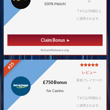
み
100% Match!
T＆Cは18歳以上
に適用されます。
Claim Bonus
BeGambleAware.org.
#25
レビュー
新規プレイヤーの
£750 Bonus
み
for Casino
T＆Cは18歳以上
に適用されます。