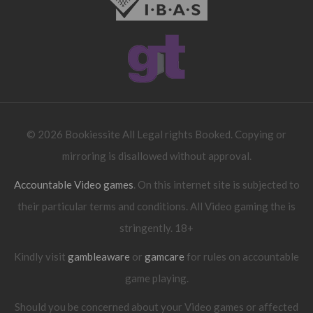
© 2026 Bookiessite All Legal rights Booked. Copying or
mirroring is disallowed without approval.
Accountable Video games
. On this internet site is subjected to
their particular terms and conditions. All Video gaming the is
stringently. 18+
Kindly visit
gambleaware
or
gamcare
for rules on accountable
game playing.
Should you be concerned about your Video games or affected