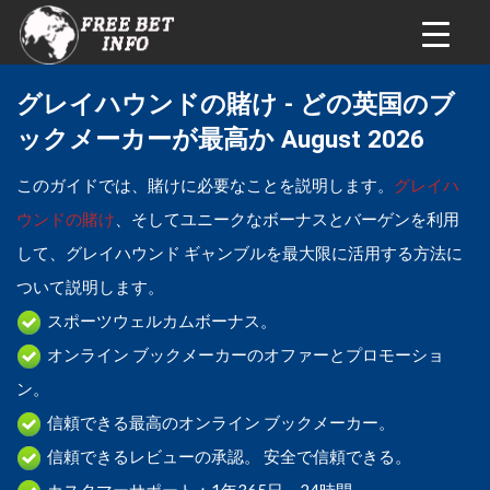
グレイハウンドの賭け - どの英国のブ
ックメーカーが最高か August 2026
このガイドでは、賭けに必要なことを説明します。
グレイハ
ウンドの賭け
、そしてユニークなボーナスとバーゲンを利用
して、グレイハウンド ギャンブルを最大限に活用する方法に
ついて説明します。
スポーツウェルカムボーナス。
オンライン ブックメーカーのオファーとプロモーショ
ン。
信頼できる最高のオンライン ブックメーカー。
信頼できるレビューの承認。 安全で信頼できる。