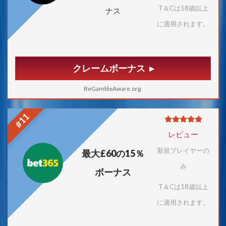
T＆Cは18歳以上
ナス
に適用されます。
クレームボーナス
BeGambleAware.org.
#11
レビュー
新規プレイヤーの
最大£60の15％
み
ボーナス
T＆Cは18歳以上
に適用されます。