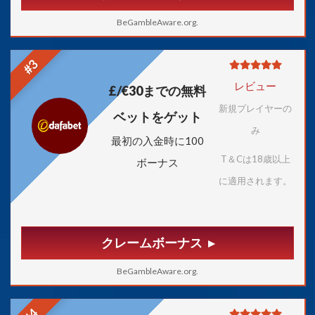
BeGambleAware.org.
#3
レビュー
£/€30までの無料
新規プレイヤーの
ベットをゲット
み
最初の入金時に100
T＆Cは18歳以上
ボーナス
に適用されます。
クレームボーナス
BeGambleAware.org.