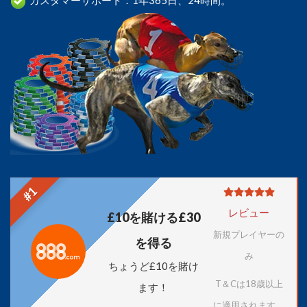
カスタマーサポート：1年365日、24時間。
#1
レビュー
£10を賭ける£30
新規プレイヤーの
を得る
み
ちょうど£10を賭け
T＆Cは18歳以上
ます！
に適用されます。