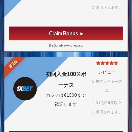
に適用されます。
Claim Bonus
BeGambleAware.org.
#16
レビュー
初回入金100％ボ
新規プレイヤーの
ーナス
み
カジノは€1500まで
T＆Cは18歳以上
歓迎します
に適用されます。