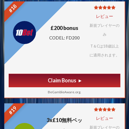
#18
レビュー
新規プレイヤーの
£200 bonus
み
CODEL: FD200
T＆Cは18歳以上
に適用されます。
Claim Bonus
BeGambleAware.org.
#19
レビュー
3x£10無料ベッ
新規プレイヤーの