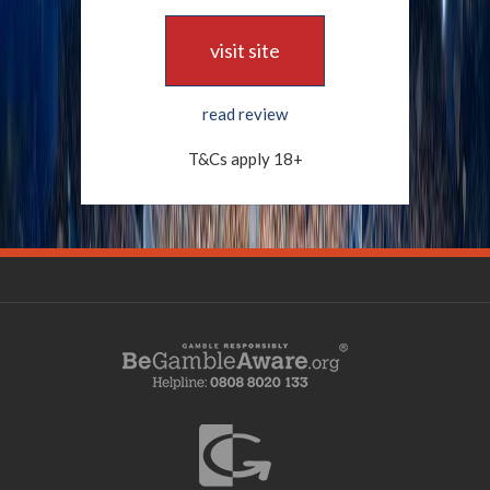
visit site
read review
T&Cs apply 18+