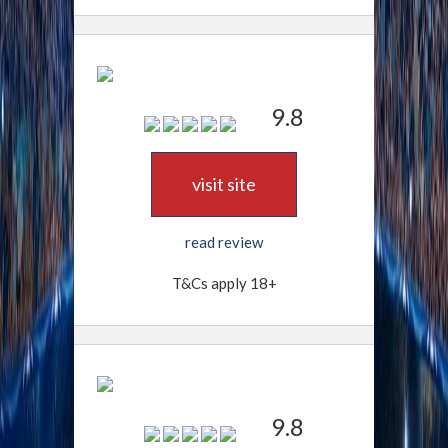
9.8
visit site
read review
T&Cs apply 18+
9.8