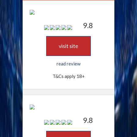
9.8
visit site
read review
T&Cs apply 18+
9.8