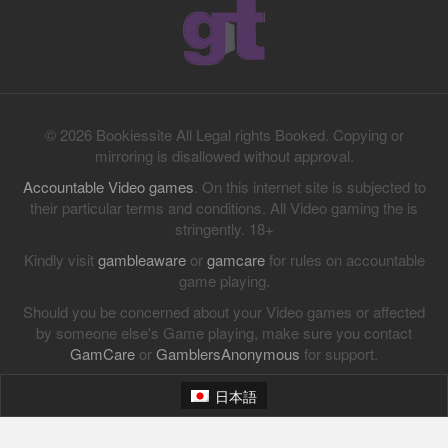
© 2026 Bookiessite All Legal rights Booked. Copying or
mirroring is disallowed without approval.
Accountable Video games
. On this internet site is subjected to
their particular terms and conditions. All Video gaming the is
stringently. 18+
Kindly visit
gambleaware
or
gamcare
for rules on accountable
game playing.
Should you be concerned about your Video games or affected
by someone else's Game playing, make sure you contact
GamCare
or
GamblersAnonymous
for support.
日本語