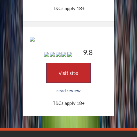
T&Cs apply 18+
9.8
visit site
read review
T&Cs apply 18+