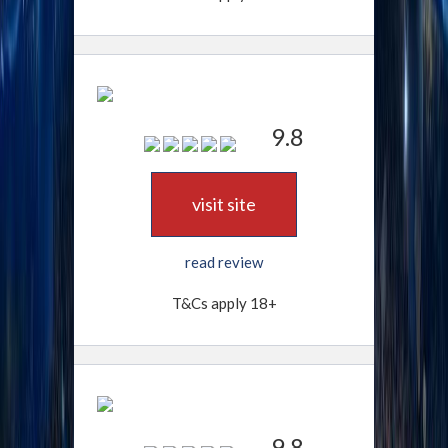
9.8
visit site
read review
T&Cs apply 18+
9.8