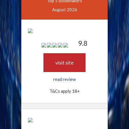
Top 5 Bookmakers
August 2026
9.8
visit site
read review
T&Cs apply 18+