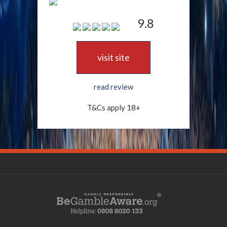
9.8
visit site
read review
T&Cs apply 18+