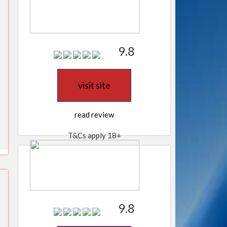
9.8
visit site
read review
T&Cs apply 18+
ボ
9.8