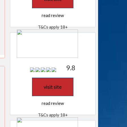
read review
T&Cs apply 18+
9.8
visit site
read review
T&Cs apply 18+