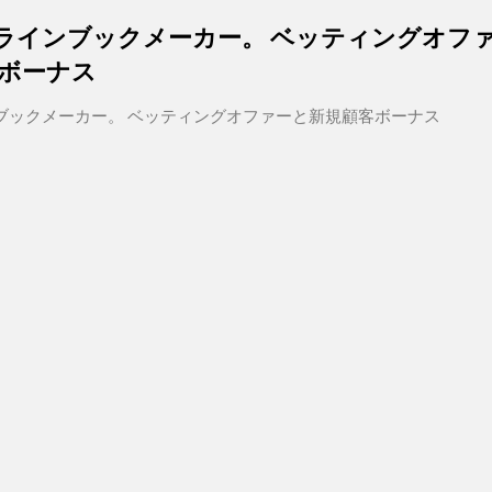
-オンラインブックメーカー。 ベッティングオフ
ボーナス
インブックメーカー。 ベッティングオファーと新規顧客ボーナス