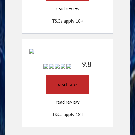
read review
T&Cs apply 18+
9.8
visit site
read review
T&Cs apply 18+