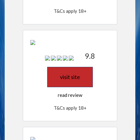
T&Cs apply 18+
9.8
visit site
read review
T&Cs apply 18+