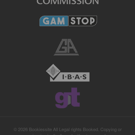
© 2026 Bookiessite All Legal rights Booked. Copying or