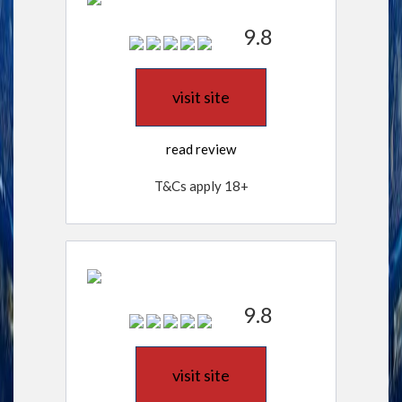
9.8
visit site
read review
T&Cs apply 18+
9.8
visit site