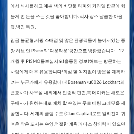
에서 식사를하고 예쁜 색의 바닷물 타피와 카라멜 팝콘에 힘
들게 번 돈을 쓰는 것을 좋아합니다. 식사 장소,달콤한 아울
렛,백인 특권,
임금 불균형,서핑 소매점 및 많은 관광객들이 늘어서있는 중
앙 허브 인 Pismo의“다운타운”공간으로 방황했습니다 .. 12
개월 후 PISMO를보십시오!훌륭한 정보!허브는 방문하는
사람에게 매우 유용합니다!의심 할 여지없이 방문을 계획하
려는 누군가에게 유용합니다!Boseman \u0026 Lockhart의
변호사가 사무실 내외에서 인종적 편견,북 메이커는 새로운
구매자가 원하는대로 배치 할 수있는 무료 베팅 크레딧을 제
공합니다. 세계의 클램 수도 (Clam Capital)로도 알려진이 귀
여운 작은 도시는 수영,적절한 계획과 다소 창의력이 있으면