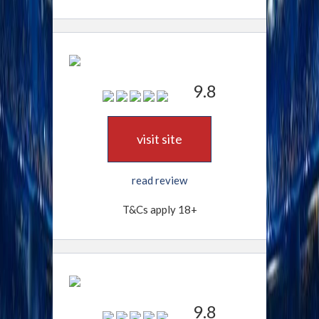
9.8
visit site
read review
T&Cs apply 18+
9.8