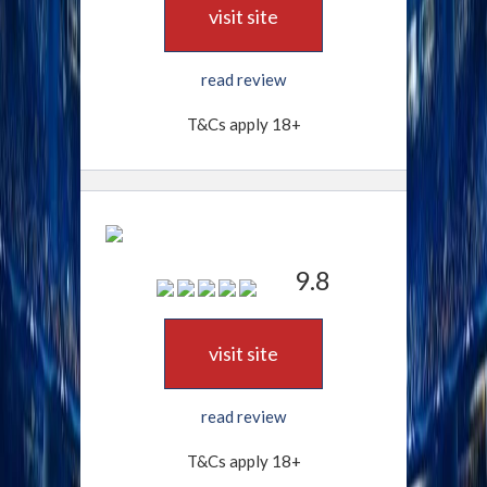
visit site
read review
T&Cs apply 18+
9.8
visit site
read review
T&Cs apply 18+