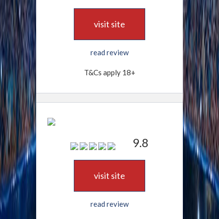
visit site
read review
T&Cs apply 18+
9.8
visit site
read review