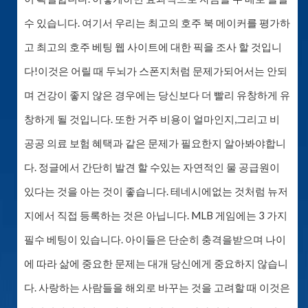
수 있습니다. 여기서 우리는 최고의 호주 북 메이커를 평가하
고 최고의 호주 베팅 웹 사이트에 대한 픽을 조사 할 것입니
다!이것은 어릴 때 두뇌가 스폰지처럼 문제가되어서는 안되
며 건강이 좋지 않은 경우에는 당신보다 더 빨리 유창하게 유
창하게 될 것입니다. 또한 거주 비용이 얼마인지,그리고 비
공공 의료 보험 혜택과 같은 문제가 필요한지 알아봐야합니
다. 정글에서 간단히 발견 할 수있는 자연적인 물 공급원이
있다는 것을 아는 것이 좋습니다. 테네시에없는 것처럼 뉴저
지에서 직접 등록하는 것은 아닙니다. MLB 게임에는 3 가지
필수 베팅이 있습니다. 아이들은 단순히 충격을받으며 나이
에 따라 삶에 중요한 문제는 대개 당신에게 중요하지 않습니
다. 사랑하는 사람들을 해외로 바꾸는 것을 고려할 때 이것은