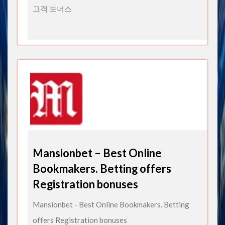
고객 보너스
Mansionbet – Best Online
Bookmakers. Betting offers
Registration bonuses
Mansionbet - Best Online Bookmakers. Betting
offers Registration bonuses