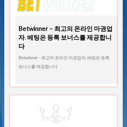
Betwinner – 최고의 온라인 마권업
자. 베팅은 등록 보너스를 제공합니
다
Betwinner - 최고의 온라인 마권업자. 베팅은 등록
보너스를 제공합니다