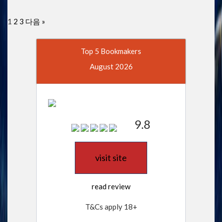
1
2
3
다음 »
Top 5 Bookmakers
August 2026
9.8
visit site
read review
T&Cs apply 18+