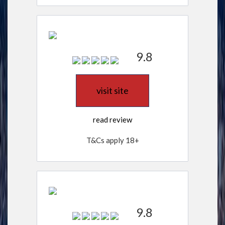
9.8
visit site
read review
T&Cs apply 18+
9.8