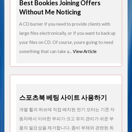
Best Bookies Joining Offers
Without Me Noticing
A CD burner if you need to provide clients with
large files electronically, or if you want to back up
your files on CD. Of course, youre going to need
something that can take a...
View Article
스포츠북 베팅 사이트 사용하기
개별 휠의 허브에 직접 배치된 전기 모터는 기존 자
동차에서 이러한 부피가 크고 유지 관리가 쉬운 부
품의 필요성을 제거합니다. 좀비 부채와 관련된 최