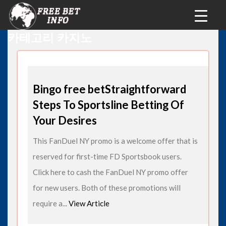
카테고리 카지노
Bingo free betStraightforward
Steps To Sportsline Betting Of
Your Desires
This FanDuel NY promo is a welcome offer that is
reserved for first-time FD Sportsbook users.
Click here to cash the FanDuel NY promo offer
for new users. Both of these promotions will
require a...
View Article