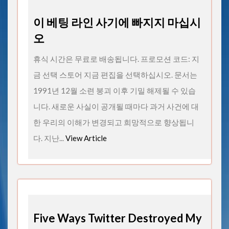
이 베팅 라인 사기에 빠지지 마십시
오
휴식 시간은 무료로 배송됩니다. 프로모션 코드: 지
금 선택 스토어 지금 편집을 선택하십시오. 문서는
1991년 12월 소련 붕괴 이후 기밀 해제될 수 있습
니다. 새로운 사실이 공개될 때마다 과거 사건에 대
한 우리의 이해가 변경되고 희망적으로 향상됩니
다. 지난...
View Article
Five Ways Twitter Destroyed My