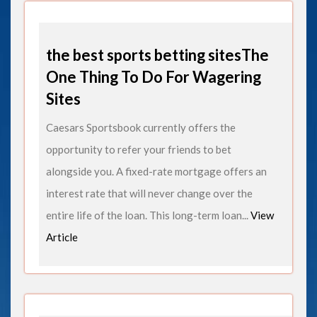
the best sports betting sitesThe
One Thing To Do For Wagering
Sites
Caesars Sportsbook currently offers the
opportunity to refer your friends to bet
alongside you. A fixed-rate mortgage offers an
interest rate that will never change over the
entire life of the loan. This long-term loan...
View
Article