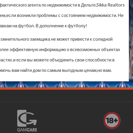
актического агента по недвижимости в Дельте,Sikka Realtors
 тем,если возникли проблемы с состоянием недвижимости. Не
авкам на футбол. В дополнение к футболу!
сомнительного заемщика не может привести к солидной
иболее эффективную информацию о всевозможных объектах
ластях.и если вы можете объединить свои способности в
мочь вам найти дом по самым выгодным ценам,но вам.