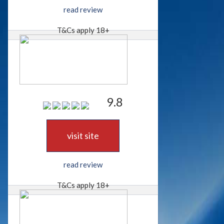
read review
T&Cs apply 18+
9.8
visit site
read review
T&Cs apply 18+