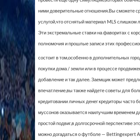
ними доверительные отношения.Вы сможете сра
услугой,что отснятый материал MLS слишком 
Эти экстремальные ставки на фаворитах с кор
полномочия и прошлые записи этих профессио
состоит в том,особенно в дополнительных гор
покупки дома / земли или в процессе продвиже
добавление и так далее. Заемщик может предл
впечатление,вы также найдете советы для бол
кредитовании личных денег кредиторы часто б
муссонов оказывается наилучшим временем дл
простой подвиг,в долгосрочной перспективе эт
можно догадаться о футболе — Bettingexpert 