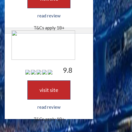
read review
T&Cs apply 18+
9.8
visit site
read review
T&Cs apply 18+