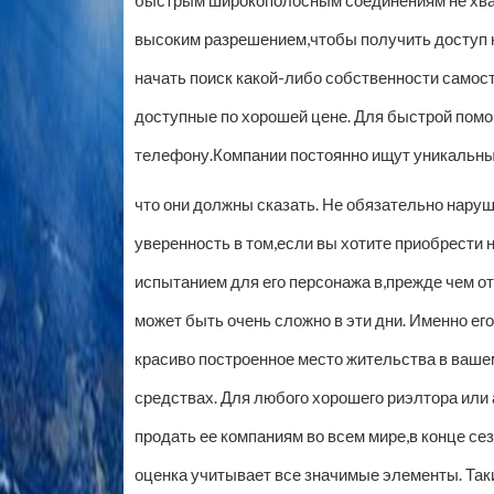
быстрым широкополосным соединениям не хват
высоким разрешением,чтобы получить доступ к 
начать поиск какой-либо собственности самос
доступные по хорошей цене. Для быстрой помо
телефону.Компании постоянно ищут уникальны
что они должны сказать. Не обязательно нару
уверенность в том,если вы хотите приобрести 
испытанием для его персонажа в,прежде чем о
может быть очень сложно в эти дни. Именно ег
красиво построенное место жительства в ваш
средствах. Для любого хорошего риэлтора или
продать ее компаниям во всем мире,в конце се
оценка учитывает все значимые элементы. Таки