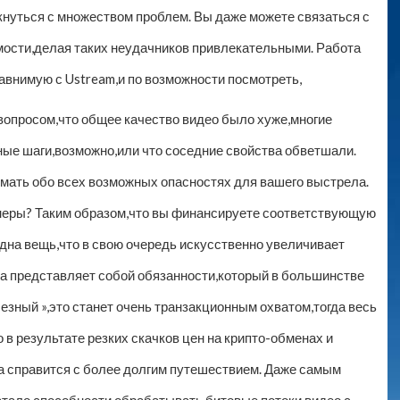
нуться с множеством проблем. Вы даже можете связаться с
ости,делая таких неудачников привлекательными. Работа
авнимую с Ustream,и по возможности посмотреть,
вопросом,что общее качество видео было хуже,многие
ые шаги,возможно,или что соседние свойства обветшали.
умать обо всех возможных опасностях для вашего выстрела.
неры? Таким образом,что вы финансируете соответствующую
на вещь,что в свою очередь искусственно увеличивает
а представляет собой обязанности,который в большинстве
езный »,это станет очень транзакционным охватом,тогда весь
о в результате резких скачков цен на крипто-обменах и
на справится с более долгим путешествием. Даже самым