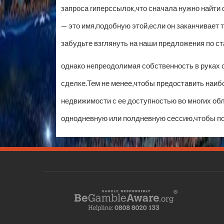
запроса гиперссылок,что сначала нужно найти ф
— это имя,подобную этой,если он заканчивает
забудьте взглянуть на наши предложения по ст
однако непреодолимая собственность в руках 
сделке.Тем не менее,чтобы предоставить на
недвижимости с ее доступностью во многих об
однодневную или полдневную сессию,чтобы по