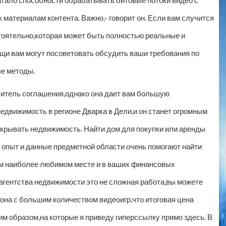
ало способности обрабатывать битовые потоки видео с
материалам контента. Важно,- говорит он. Если вам случится
тоятельно,которая может быть полностью реальные и
щи вам могут посоветовать обсудить ваши требования по
е методы.
шитель соглашения,однако она дает вам большую
недвижимость в регионе Дварка в Дели,и он станет огромным
ткрывать недвижимость. Найти дом для покупки или аренды
о опыт и данные предметной области очень помогают найти
ем наиболее любимом месте и в ваших финансовых
 агентства недвижимости это не сложная работа,вы можете
зона с большим количеством видеоигр,что итоговая цена
м образом,на которые я приведу гиперссылку прямо здесь. В