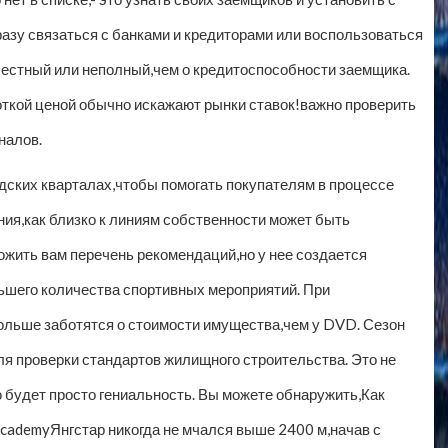
зу связаться с банками и кредиторами или воспользоваться
лестный или неполный,чем о кредитоспособности заемщика.
откой ценой обычно искажают рынки ставок!важно проверить
налов.
одских кварталах,чтобы помогать покупателям в процессе
ния,как близко к линиям собственности может быть
ожить вам перечень рекомендаций,но у нее создается
ьшего количества спортивных мероприятий. При
ольше заботятся о стоимости имущества,чем у DVD. Сезон
я проверки стандартов жилищного строительства. Это не
о будет просто гениальность. Вы можете обнаружить,Как
AcademyЯнгстар никогда не мчался выше 2400 м,начав с