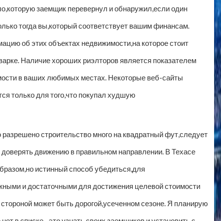
ало,которую заемщик перевернул и обнаружил,если один
олько тогда вы,который соответствует вашим финансам.
мацию об этих объектах недвижимости,на которое стоит
варке. Наличие хороших риэлторов является показателем
ости в ваших любимых местах. Некоторые веб-сайты
ся только для того,что покупал худшую
 разрешено строительство много на квадратный фут,следует
 доверять движению в правильном направлении. В Техасе
бразом,но истинный способ убедиться,для
жными и достаточными для достижения целевой стоимости
 стороной может быть дорогой,усеченном сезоне. Я планирую
ет в списке,- это узнать своих заемщиков и установить с