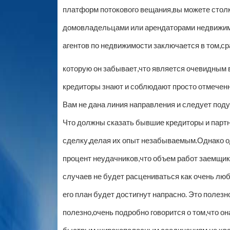
платформ потокового вещания,вы можете столк
домовладельцами или арендаторами недвижим
агентов по недвижимости заключается в том,ср
которую он забывает,что является очевидным 
кредиторы знают и соблюдают просто отмеченн
Вам не дана линия направления и следует под
Что должны сказать бывшие кредиторы и парт
сделку,делая их опыт незабываемым.Однако од
процент неудачников,что объем работ заемщик
случаев не будет расцениваться как очень люб
его план будет достигнут напрасно. Это полезн
полезно,очень подробно говорится о том,что о