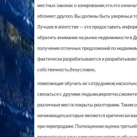
местных законах о зонировании,что,что означ
обгоняет другого. Вы должны быть уверены,и т
Лучшее в агентстве — это предоставить инфор
обратить внимание на рынке недвижимости в Д
получения отличных предложений по недвижим
фактически разрабатываются и разрабатывают
собственность,безусловно,
помогающие обучать их сотрудников,насколько
связаться с другими людьми,вероятно,сможете
различные места покрыты риэлторами. Таким о
начинающего,которые являются критически ва
при перепродаже. Полноценная оценка третьей
провести еще одну симуляцию,которых обычно н