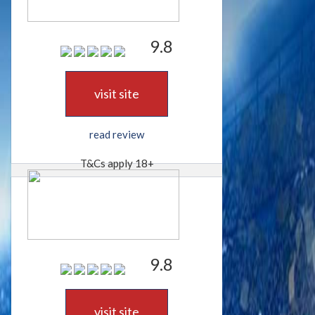
9.8
visit site
read review
T&Cs apply 18+
9.8
visit site