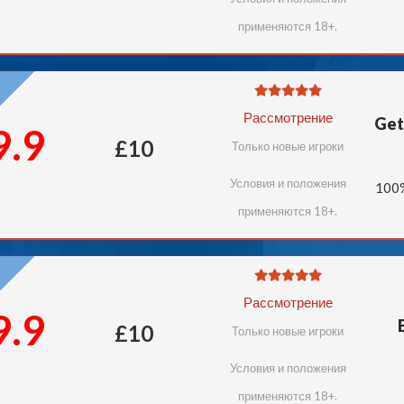
применяются 18+.
Рассмотрение
Get 
9.9
£10
Только новые игроки
Условия и положения
100%
применяются 18+.
Рассмотрение
9.9
£10
Только новые игроки
Условия и положения
применяются 18+.