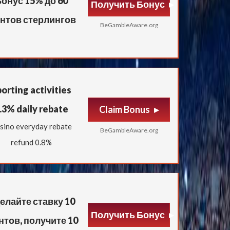
онус 15% до 60
Получить Бонус
нтов стерлингов
BeGambleAware.org
orting activities
.3% daily rebate
Claim Bonus
sino everyday rebate
BeGambleAware.org
refund 0.8%
елайте ставку 10
Получить Бонус
тов, получите 10