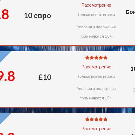
Рассмотрение
.8
Бон
10 евро
Только новые игроки
Условия и положения
применяются 18+.
Рассмотрение
1
9.8
£10
Только новые игроки
Условия и положения
применяются 18+.
Рассмотрение