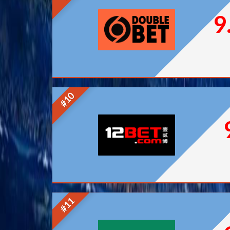
9
#10
#11