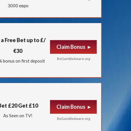
3000 евро
a Free Bet up to £/
Claim Bonus
€30
BeGambleAware.org
 bonus on first deposit
Bet £20 Get £10
Claim Bonus
As Seen on TV!
BeGambleAware.org