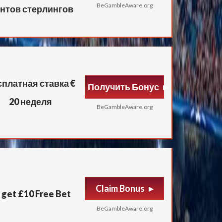
BeGambleAware.org
нтов стерлингов
платная ставка €
Получить Бонус
20 неделя
BeGambleAware.org
Claim Bonus
 get £10 Free Bet
BeGambleAware.org