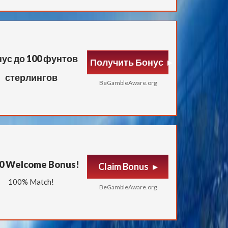
ус до 100 фунтов
Получить Бонус
стерлингов
BeGambleAware.org
0 Welcome Bonus!
Claim Bonus
100% Match!
BeGambleAware.org