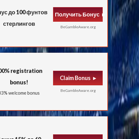
ус до 100 фунтов
Получить Бонус
стерлингов
BeGambleAware.org
00% registration
Claim Bonus
bonus!
BeGambleAware.org
33% welcome bonus