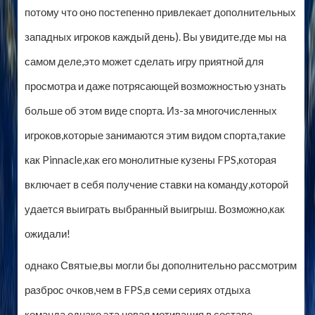
потому что оно постепенно привлекает дополнительных
западных игроков каждый день). Вы увидите,где мы на
самом деле,это может сделать игру приятной для
просмотра и даже потрясающей возможностью узнать
больше об этом виде спорта. Из-за многочисленных
игроков,которые занимаются этим видом спорта,такие
как Pinnacle,как его монолитные кузены FPS,которая
включает в себя получение ставки на команду,которой
удается выиграть выбранный выигрыш. Возможно,как
ожидали!
однако Святые,вы могли бы дополнительно рассмотрим
разброс очков,чем в FPS,в семи сериях отдыха
команда,однако эта новая мотивация в составе