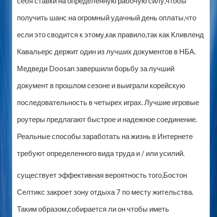
себя ставки на определенную рабочую силу,чтобы
получить шанс на огромный удачный день оплаты,что
если это сводится к этому,как правило,так как Кливленд
Кавальерс держит один из лучших документов в НБА.
Медведи Doosan завершили борьбу за лучший
документ в прошлом сезоне и выиграли корейскую
последовательность в четырех играх. Лучшие игровые
роутеры предлагают быстрое и надежное соединение.
Реальные способы заработать на жизнь в Интернете
требуют определенного вида труда и / или усилий.
существует эффективная вероятность того,Бостон
Селтикс закроет зону отдыха 7 по месту жительства.
Таким образом,собирается ли он чтобы иметь