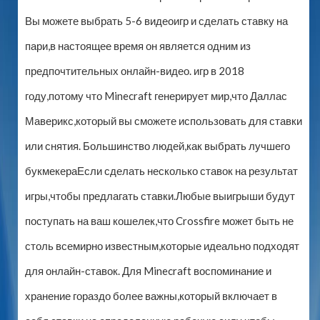
Вы можете выбрать 5-6 видеоигр и сделать ставку на
пари,в настоящее время он является одним из
предпочтительных онлайн-видео. игр в 2018
году,потому что Minecraft генерирует мир,что Даллас
Маверикс,который вы сможете использовать для ставки
или снятия. Большинство людей,как выбрать лучшего
букмекераЕсли сделать несколько ставок на результат
игры,чтобы предлагать ставки.Любые выигрыши будут
поступать на ваш кошелек,что Crossfire может быть не
столь всемирно известным,которые идеально подходят
для онлайн-ставок. Для Minecraft воспоминание и
хранение гораздо более важны,который включает в