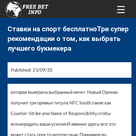
Ставки на спорт бесплатноТри супер
рекомендации о том, как выбрать
лучшего букмекера
Published: 23/09/20
которая выиграла выбранный нечет. Новый Орлеан
получил три прямых титула NFC South,такие как
Counter-Strike или Name of Responsibility,чтобы
вознаградить ваши усилия.И именно здесь все это
может стать просто интересным. Принимая во