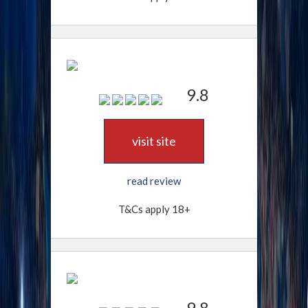
9.8
visit site
read review
T&Cs apply 18+
9.8