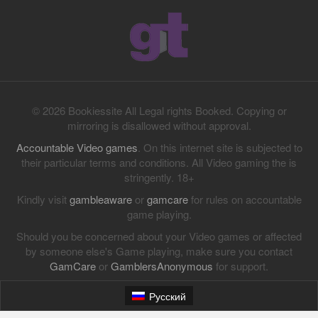
© 2026 Bookiessite All Legal rights Booked. Copying or
mirroring is disallowed without approval.
Accountable Video games
. On this internet site is subjected to
their particular terms and conditions. All Video gaming the is
stringently. 18+
Kindly visit
gambleaware
or
gamcare
for rules on accountable
game playing.
Should you be concerned about your Video games or affected
by someone else's Game playing, make sure you contact
GamCare
or
GamblersAnonymous
for support.
Русский