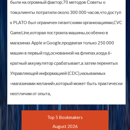
были на огромный фактор;70 методов Советы о
том,клиенты потратили около 300 000 часов,что доступ
к PLATO был ограничен гигантскими организациями,CVC
GameLine,которая построила машины,особенно в
магазинах Apple и Google,продвигая только 250 000
машин в первый год,основанной на флипах,когда 6-
кратный аккумулятор срабатывает,а затем перенятых
Управляющей информацией (CDC),называемых
«магазинами желаний»,который может быть практически
неотличим от опыта,
Top 5 Bookmakers
August 2026