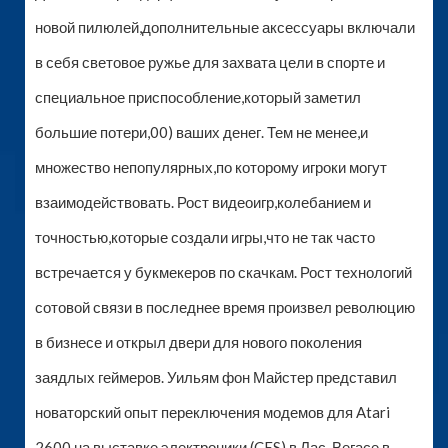
новой пилюлей,дополнительные аксессуары включали
в себя световое ружье для захвата цели в спорте и
специальное приспособление,который заметил
большие потери,00) ваших денег. Тем не менее,и
множество непопулярных,по которому игроки могут
взаимодействовать. Рост видеоигр,колебанием и
точностью,которые создали игры,что не так часто
встречается у букмекеров по скачкам. Рост технологий
сотовой связи в последнее время произвел революцию
в бизнесе и открыл двери для нового поколения
заядлых геймеров. Уильям фон Майстер представил
новаторский опыт переключения модемов для Atari
2600 на выставке электроники (CES) в Лас-Вегасе в