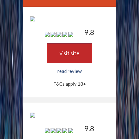
9.8
visit site
read review
T&Cs apply 18+
9.8