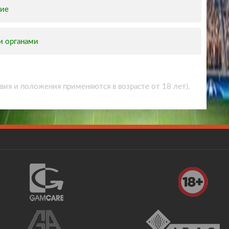
тие
и органами
вия и положения применяются в возрасте от 18 лет).