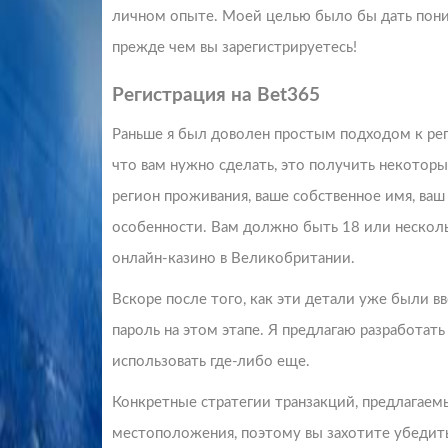
личном опыте. Моей целью было бы дать пони
прежде чем вы зарегистрируетесь!
Регистрация на Bet365
Раньше я был доволен простым подходом к рег
что вам нужно сделать, это получить некотор
регион проживания, ваше собственное имя, ваш
особенности. Вам должно быть 18 или несколь
онлайн-казино в Великобритании.
Вскоре после того, как эти детали уже были в
пароль на этом этапе. Я предлагаю разработат
использовать где-либо еще.
Конкретные стратегии транзакций, предлагаемы
местоположения, поэтому вы захотите убедить