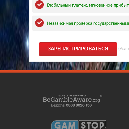
Глобальный платеж, мгновенное прибы
Независимая проверка государственным
ЗАРЕГИСТРИРОВАТЬСЯ
(Усло