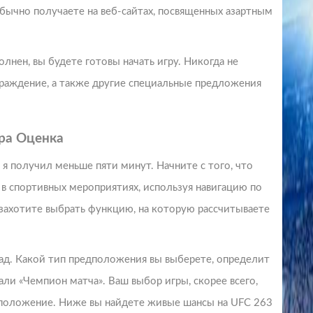
бычно получаете на веб-сайтах, посвященных азартным
олнен, вы будете готовы начать игру. Никогда не
граждение, а также другие специальные предложения
ра Оценка
 я получил меньше пяти минут. Начните с того, что
ь в спортивных мероприятиях, используя навигацию по
 захотите выбрать функцию, на которую рассчитываете
угад. Какой тип предположения вы выберете, определит
ли «Чемпион матча». Ваш выбор игры, скорее всего,
едположение. Ниже вы найдете живые шансы на UFC 263