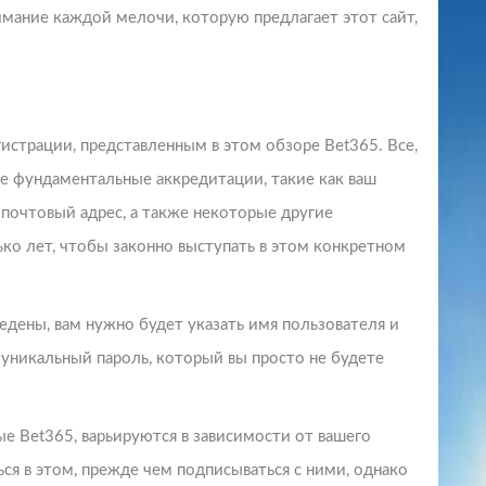
мание каждой мелочи, которую предлагает этот сайт,
истрации, представленным в этом обзоре Bet365. Все,
ые фундаментальные аккредитации, такие как ваш
 почтовый адрес, а также некоторые другие
ко лет, чтобы законно выступать в этом конкретном
ведены, вам нужно будет указать имя пользователя и
ь уникальный пароль, который вы просто не будете
е Bet365, варьируются в зависимости от вашего
ся в этом, прежде чем подписываться с ними, однако