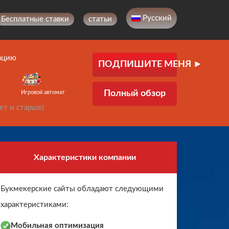
Русский
Бесплатные ставки
статьи
рацию
ПОДПИШИТЕ МЕНЯ ►
Полный обзор
Игровой автомат
ет и старше)
Характеристики компании
Букмекерские сайты обладают следующими
характеристиками:
Мобильная оптимизация