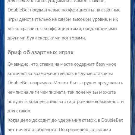
для всех 3-х типов угадывания. Самое главное,
DoubleBet предматчевые коэффициенты на азартные
игры действительно на самом высоком уровне, и их
легко сравнить с коэффициентами, предлагаемыми
другими букмекерскими конторами.
бриф об азартных играх
Очевидно, что ставки на месте содержат безумное
количество возможностей, как в случае ставок на
DoubleBet напрямую. Может быть трудно предсказать
чемпиона лиги чемпионата, так почему вы можете
получить компенсацию за эти огромные возможности
для ставок.
Когда дело доходит до удержания ставок, в DoubleBet
нет ничего особенного. По сравнению со своими