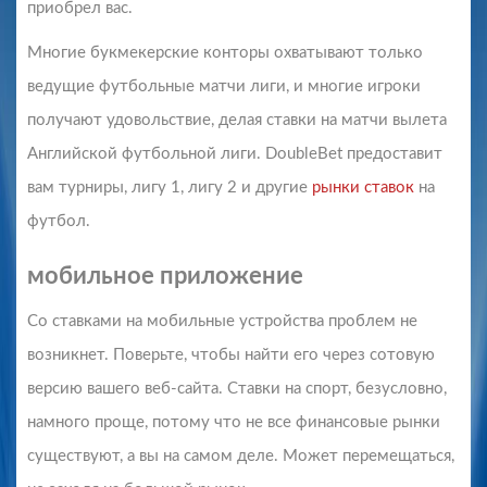
приобрел вас.
Многие букмекерские конторы охватывают только
ведущие футбольные матчи лиги, и многие игроки
получают удовольствие, делая ставки на матчи вылета
Английской футбольной лиги. DoubleBet предоставит
вам турниры, лигу 1, лигу 2 и другие
рынки ставок
на
футбол.
мобильное приложение
Со ставками на мобильные устройства проблем не
возникнет. Поверьте, чтобы найти его через сотовую
версию вашего веб-сайта. Ставки на спорт, безусловно,
намного проще, потому что не все финансовые рынки
существуют, а вы на самом деле. Может перемещаться,