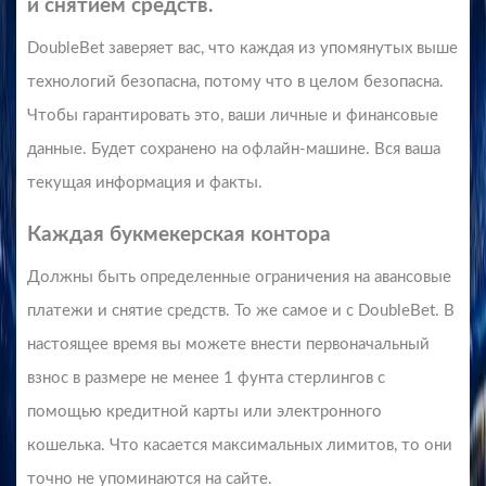
и снятием средств.
DoubleBet заверяет вас, что каждая из упомянутых выше
технологий безопасна, потому что в целом безопасна.
Чтобы гарантировать это, ваши личные и финансовые
данные. Будет сохранено на офлайн-машине. Вся ваша
текущая информация и факты.
Каждая букмекерская контора
Должны быть определенные ограничения на авансовые
платежи и снятие средств. То же самое и с DoubleBet. В
настоящее время вы можете внести первоначальный
взнос в размере не менее 1 фунта стерлингов с
помощью кредитной карты или электронного
кошелька. Что касается максимальных лимитов, то они
точно не упоминаются на сайте.