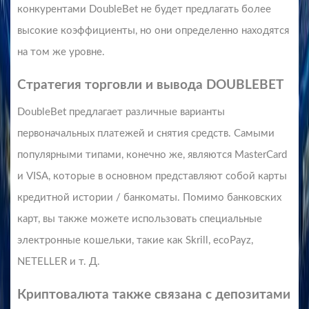
конкурентами DoubleBet не будет предлагать более
высокие коэффициенты, но они определенно находятся
на том же уровне.
Стратегия торговли и вывода DOUBLEBET
DoubleBet предлагает различные варианты
первоначальных платежей и снятия средств. Самыми
популярными типами, конечно же, являются MasterCard
и VISA, которые в основном представляют собой карты
кредитной истории / банкоматы. Помимо банковских
карт, вы также можете использовать специальные
электронные кошельки, такие как Skrill, ecoPayz,
NETELLER и т. Д.
Криптовалюта также связана с депозитами