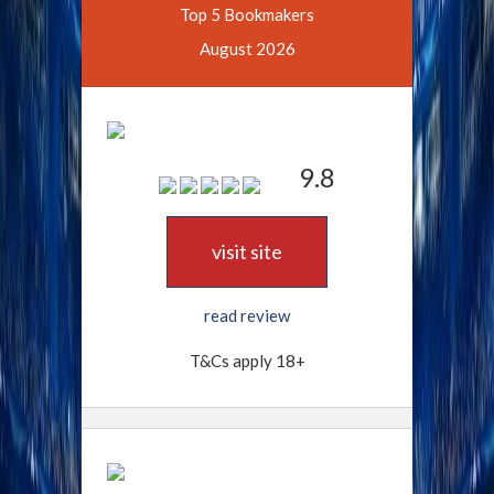
Top 5 Bookmakers
August 2026
9.8
visit site
read review
T&Cs apply 18+