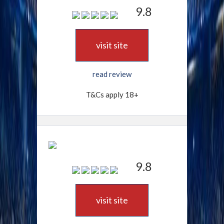
9.8
visit site
read review
T&Cs apply 18+
9.8
visit site