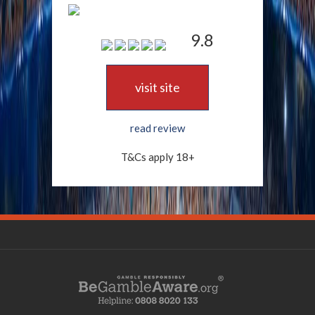
9.8
visit site
read review
T&Cs apply 18+