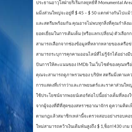
ประธานอาวุโสฝ่ายริเริ่มกลยุทธ์ที่ Monumental Are
มมิ่งส่วนใหญ่จะอยู่ที่ $ 45 – $ 50 แตกต่างกันไปแม
และสตรีมพร้อมกัน คุณอาจไม่พบทุกสิ่งที่คุณกำลังมอ
ยอดเยี่ยมในการเติมเต็ม (หรือแลกเปลี่ยน) ตัวเลือ
สามารถเลือกจากช่องข้อมูลที่หลากหลายของเครือข่า
สามารถระบุการคุกคามออนไลน์ที่ไม่รู้จักได้อย่างม
ปันการให้คะแนนของ IMDb ในเว็บไซต์ของคุณหรือไม่ใช
คุณจะสามารถดูภาพรวมของ บริษัท สตรีมมิ่งตามความต
การแสดงที่เก่ากว่าและภาพยนตร์และราคาส่วนใหญ่ต
ใช้ประโยชน์จากพอยน์เตอร์ต่อไปนี้อย่างเต็มที่ลองใช้
จากผู้จองที่ดีที่สุดของสหราชอาณาจักร ดูความคิดเห
ตามกฎแล้วสมาชิกเหล่านี้จะตรวจสอบอย่างรอบคอบว่าผ
ใหม่สามารถคว้าเงินเดิมพันสูงถึง $ 1,ช็อก!430 เกม น