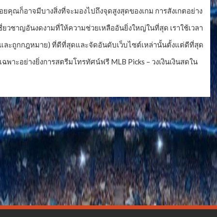
้อยคุณก็อาจมีบางสิ่งที่จะมองไปถึงจุดสูงสุดของเกม การสังเกตอย่าง
่ยวชาญอันงดงามที่ให้ความช่วยเหลืออันยิ่งใหญ่ในที่สุด เราใช้เวลา
ละถูกกฎหมาย) ที่ดีที่สุดและจัดอันดับเว็บไซต์เหล่านั้นตั้งแต่ดีที่สุด
เฉพาะอย่างยิ่งการสตรีมโทรทัศน์ฟรี MLB Picks – วงเงินเงินสดใน