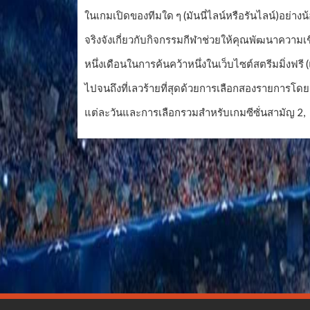
ในเกมเปิดของทีมใด ๆ (มันนี่ไลน์หรือรันไลน์)อย่างน
จริงจังเกี่ยวกับกิจกรรมกีฬาช่วยให้คุณพัฒนาความเชี
หนึ่งเดือนในการค้นคว้าหนึ่งในเว็บไซต์สตรีมมิ่งฟรี (แ
ไปจนถึงที่เลวร้ายที่สุดด้วยการเลือกสองรายการโดย
แต่ละวันและการเลือกรวมสำหรับเกมซีซั่นสามัญ 2,