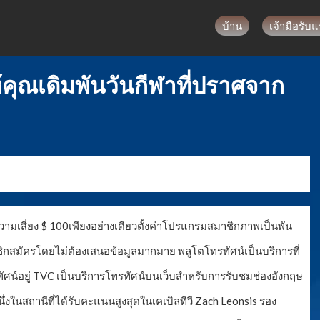
บ้าน
เจ้ามือรับ
ห้คุณเดิมพันวันกีฬาที่ปราศจาก
วามเสี่ยง $ 100เพียงอย่างเดียวตั้งค่าโปรแกรมสมาชิกภาพเป็นพัน
ิกสมัครโดยไม่ต้องเสนอข้อมูลมากมาย พลูโตโทรทัศน์เป็นบริการที่
ศน์อยู่ TVC เป็นบริการโทรทัศน์บนเว็บสำหรับการรับชมช่องอังกฤษ
ึ่งในสถานีที่ได้รับคะแนนสูงสุดในเคเบิลทีวี Zach Leonsis รอง