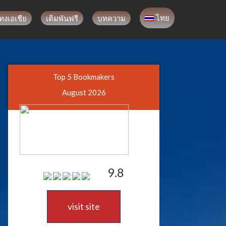
ไทย
แทงเอเชีย
เดิมพันฟรี
บทความ
Top 5 Bookmakers
August 2026
9.8
visit site