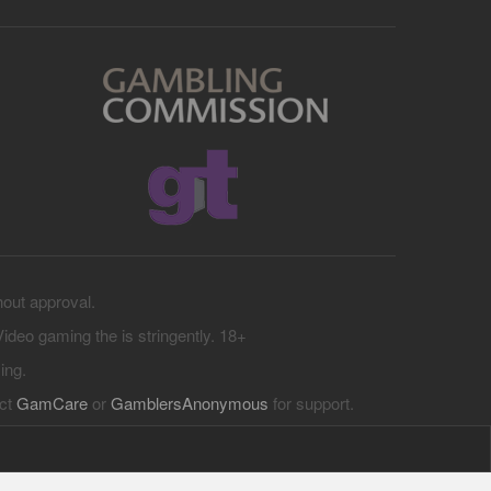
hout approval.
 Video gaming the is stringently. 18+
ing.
act
GamCare
or
GamblersAnonymous
for support.