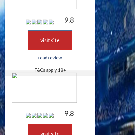
9.8
visit site
read review
T&Cs apply 18+
9.8
visit site