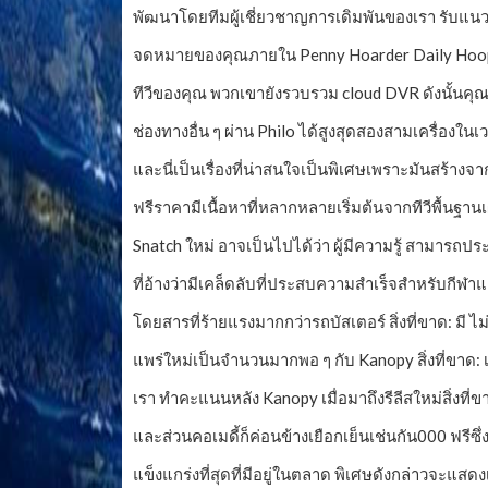
พัฒนาโดยทีมผู้เชี่ยวชาญการเดิมพันของเรา รับแนวค
จดหมายของคุณภายใน Penny Hoarder Daily Hoo
ทีวีของคุณ พวกเขายังรวบรวม cloud DVR ดังนั้น
ช่องทางอื่น ๆ ผ่าน Philo ได้สูงสุดสองสามเครื่องในเว
และนี่เป็นเรื่องที่น่าสนใจเป็นพิเศษเพราะมันสร้าง
ฟรีราคามีเนื้อหาที่หลากหลายเริ่มต้นจากทีวีพื้นฐานเ
Snatch ใหม่ อาจเป็นไปได้ว่า ผู้มีความรู้ สามาร
ที่อ้างว่ามีเคล็ดลับที่ประสบความสำเร็จสำหรับก
โดยสารที่ร้ายแรงมากกว่ารถบัสเตอร์ สิ่งที่ขาด: มี ไ
แพร่ใหม่เป็นจำนวนมากพอ ๆ กับ Kanopy สิ่งที่ขาด: เ
เรา ทำคะแนนหลัง Kanopy เมื่อมาถึงรีลีสใหม่สิ่งที
และส่วนคอเมดี้ก็ค่อนข้างเยือกเย็นเช่นกัน000 ฟรีซึ่
แข็งแกร่งที่สุดที่มีอยู่ในตลาด พิเศษดังกล่าวจะแสดง