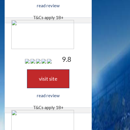
read review
T&Cs apply 18+
9.8
visit site
read review
T&Cs apply 18+