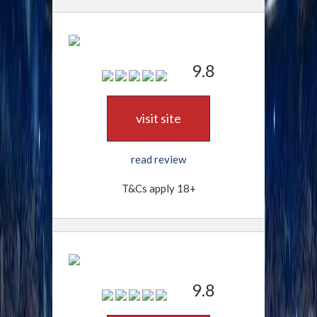
9.8
visit site
read review
T&Cs apply 18+
9.8