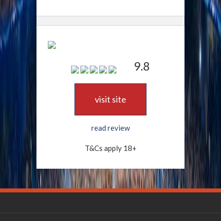
9.8
visit site
read review
T&Cs apply 18+