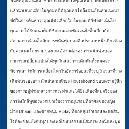
ทันทีที่คุณเป็นสมาชิกเราจะแสดงให้คุณเห็น!ภาพยนตร์จริง ๆ
แล้วนำเสนอเมืองในอุดมคติที่คุณเคยไปถึง มันเป็นคำแนะนำ
ที่ดีในการค้นหาว่าคุณมีตัวเลือกใด ในขณะที่กีฬาดำเนินไป
คุณอาจได้รับแนวคิดที่ชัดเจนและชัดเจนยิ่งขึ้นเกี่ยวกับ
สถานการณ์ เคล็ดลับการพนันฟุตบอลอีกประเภทหนึ่งเกี่ยวข้อง
กับคะแนนโดยรวมของเกม อัตราต่อรองการพนันฟุตบอล
สามารถเปลี่ยนแปลงได้ทุกวันและการเดิมพันทั้งหมดจะ
พิจารณาว่ามีการเคลื่อนไหวในอัตราร้อยละที่ระบุในเวลาที่วาง
เดิมพันระยะยาว นักเล่นเกมตัวยง Housebound ชอบความรู้สึก
ของการอยู่ท่ามกลางการกระทำและได้ยินเสียงที่สมจริงของ
การยิงใกล้หูของพวกเขาเรื่องราวหมุนรอบที่อาศัยของหญิง
ม่าย Dhaani และชายหนุ่ม Viplav ที่ตกหลุมรักเธอและตัดสิน
ใจที่จะขัดแย้งกับทุกประเพณีขนบธรรมเนียมประเพณีและมุม