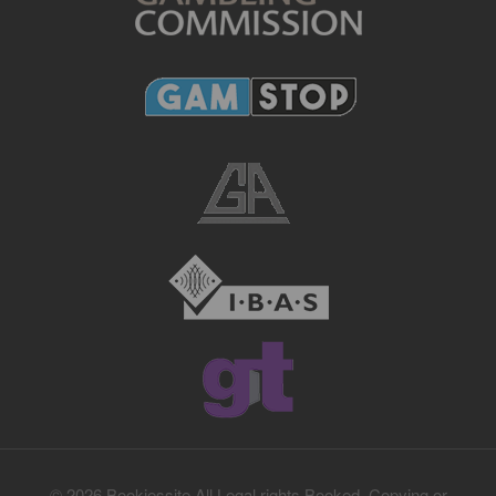
© 2026 Bookiessite All Legal rights Booked. Copying or