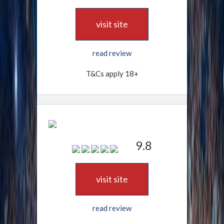
visit site
read review
T&Cs apply 18+
9.8
visit site
read review