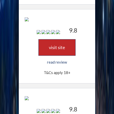
9.8
visit site
read review
T&Cs apply 18+
9.8