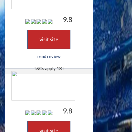
9.8
visit site
read review
T&Cs apply 18+
9.8
visit site