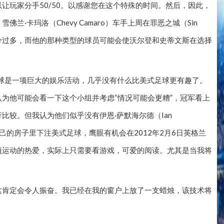
让玩家分手50/50。以感谢您在这个特殊的时间。然后，因此，
·卡玛洛（Chevy Camaro）车手上周在罪恶之城（Sin
。与得分过多，而他的那种类型的球员可能会使沃尔登和史蒂文斯在选择
，曲棍球是一项巨大的娱乐活动，几乎没有什么比美式足球更有趣了。
为他可能会看一下这个小组并考虑“情况可能会更糟”，冠军看上
比较。但我认为他们似乎没有伊恩·萨默海尔德（Ian
从自己的房子里下注美式足球，鹰眼有机会在2012年2月6日英格兰
项运动的热爱，实际上只需要看游戏，可爱的阅读。尤其是当我将
这肯定会令人振奋。我已经在我的窗户上放了一支蜡烛，该技术将