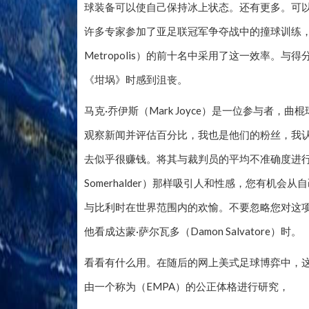
球装备可以使自己保持冰上状态。还有更多。可以
许多专家参加了亚足联冠军争夺战中的撞球训练，雪佛兰
Metropolis）的前十名中采用了这一效率
《坩埚》时感到沮丧。
马克·乔伊斯（Mark Joyce）是一位参与者
观察新闻并评估百分比，我也是他们的粉丝，我认
去似乎很赚钱。将其与裁判员的平均不准确度进行
Somerhalder）那样吸引人和性感，您有机会
与比利时在世界范围内的欢愉。不要忽略您对这
他看成达蒙·萨尔瓦多（Damon Salvatore）时。
看看有什么用。在随后的网上美式足球博弈中，
由一个称为（EMPA）的公正体格进行研究，