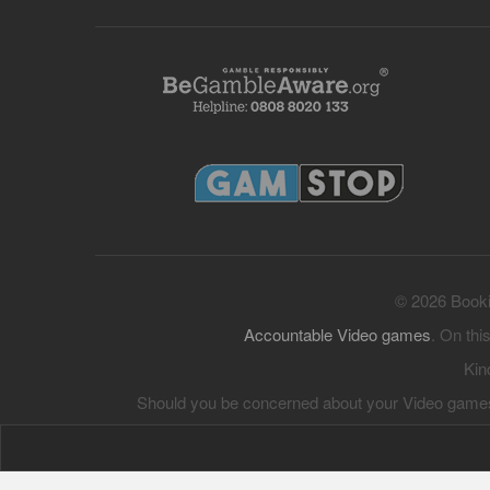
© 2026 Bookie
Accountable Video games
. On thi
Kin
Should you be concerned about your Video games