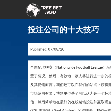
投注公司的十大技巧
Published: 07/08/20
全国足球联赛（Nationwide Football 
置了情况。然后，有效地，该人将进行进一步的
及其促销而言，我们还可以在我们的站点上获得
市场范围有限，博彩单位甚至可以认为是一个标
估，然后简单地在最好的在线赌场投注并赢取现金即可
保罗·韦斯利（Paul Wesley）的追随者，