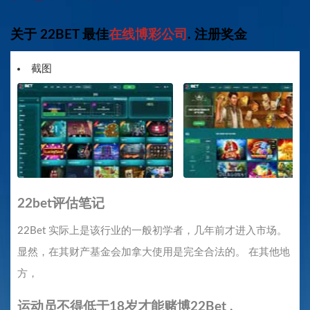
关于 22BET 最佳
在线博彩公司
. 注册奖金
截图
22bet评估笔记
22Bet 实际上是该行业的一般初学者，几年前才进入市场。
显然，在其财产基金会加拿大使用是完全合法的。 在其他地
方，
运动员不得低于18岁才能赌博22Bet .