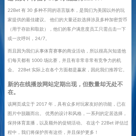
22Bet 有 30 多种不同的语言版本，是我们为美国以外的玩
家提供的最佳建议。 他们的大量还款选择涉及多种加密货币
（用于存款和取款），他们的客户满意度员工只需点击一下
或一次呼叫，24/7。
而且因为我们从事体育赛事的商业活动，所以很高兴知道他
们每天都有 1000 场比赛，并且有非常非常有竞争力的机
会。 22Bet 实际上在各个方面都是赢家，因此我们推荐它。
新的在线播放网站定期出现，但数量却无处不
在。
该网页成立于 2017 年，具有众多对玩家友好的功能，已在
图片中脱颖而出。 优秀的设计和风格，一系列的定居选择，
保持体育直播，以及额外的促销活动。 在这个 22Bet 评估过
程中，我们将保护所有这些，并且保护更多！