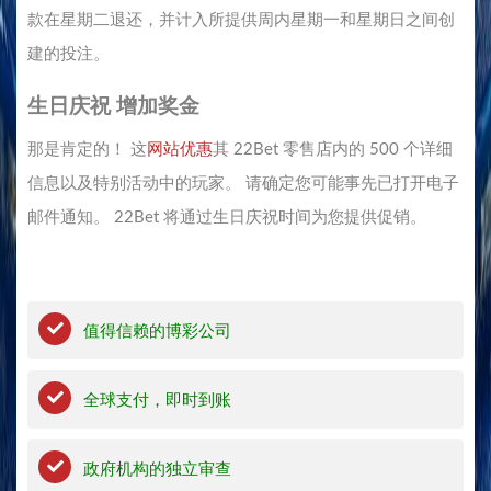
款在星期二退还，并计入所提供周内星期一和星期日之间创
建的投注。
生日庆祝 增加奖金
那是肯定的！ 这
网站优惠
其 22Bet 零售店内的 500 个详细
信息以及特别活动中的玩家。 请确定您可能事先已打开电子
邮件通知。 22Bet 将通过生日庆祝时间为您提供促销。
利弊
值得信赖的博彩公司
全球支付，即时到账
政府机构的独立审查