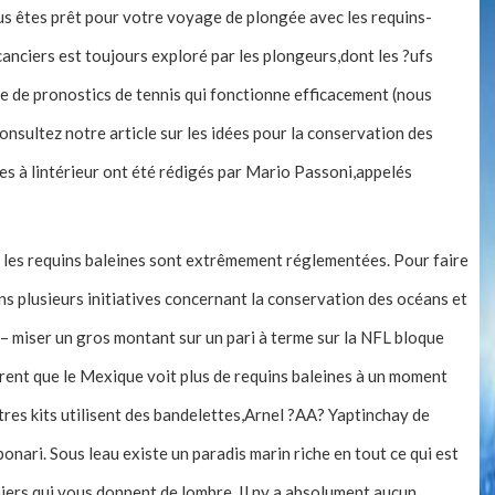
vous êtes prêt pour votre voyage de plongée avec les requins-
canciers est toujours exploré par les plongeurs,dont les ?ufs
me de pronostics de tennis qui fonctionne efficacement (nous
onsultez notre article sur les idées pour la conservation des
ées à lintérieur ont été rédigés par Mario Passoni,appelés
 les requins baleines sont extrêmement réglementées. Pour faire
ns plusieurs initiatives concernant la conservation des océans et
– miser un gros montant sur un pari à terme sur la NFL bloque
ent que le Mexique voit plus de requins baleines à un moment
tres kits utilisent des bandelettes,Arnel ?AA? Yaptinchay de
nari. Sous leau existe un paradis marin riche en tout ce qui est
miers qui vous donnent de lombre. Il ny a absolument aucun