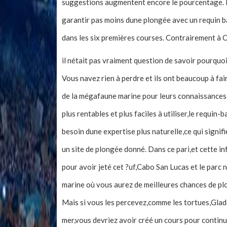
suggestions augmentent encore le pourcentage. En
garantir pas moins dune plongée avec un requin ba
dans les six premières courses. Contrairement à 
il nétait pas vraiment question de savoir pourquo
Vous navez rien à perdre et ils ont beaucoup à fa
de la mégafaune marine pour leurs connaissances 
plus rentables et plus faciles à utiliser,le requin
besoin dune expertise plus naturelle,ce qui signif
un site de plongée donné. Dans ce pari,et cette in
pour avoir jeté cet ?uf,Cabo San Lucas et le parc
marine où vous aurez de meilleures chances de plo
Mais si vous les percevez,comme les tortues,Glad
mer,vous devriez avoir créé un cours pour contin