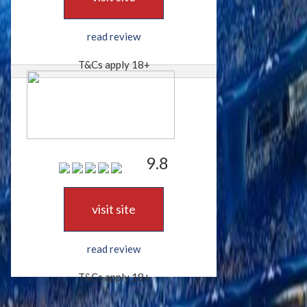
read review
T&Cs apply 18+
9.8
visit site
read review
T&Cs apply 18+