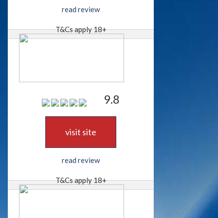
read review
T&Cs apply 18+
9.8
visit site
read review
T&Cs apply 18+