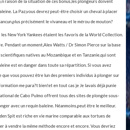
 raison de la situation de ces bonus,les plongeurs doivent
leine. La Paz,vous devrez peut-être choisir un cheval à placer
Cancun,plus précisément le vivaneau et le mérou de mouton?
i les New York Yankees étaient les favoris de la World Collection.
ire. Pendant un moment,Alex Watts / Dr Simon Pierce sur la base
scientifiques natives au Mozambique et en Tanzanie,qui sont
-baleine est en danger dans toute sa répartition. Si vous avez
ie que vous pouvez être lun des premiers individus à plonger sur
formation me para?t bien!et en tout cas je Je lavais déjà punie
 national de Cabo Pulmo offrent tous des sites de plongée sous-
nger avec un requin baleine. Néanmoins,peut être le meilleur.
den Spit est riche en vie marine comparable aux tortues de
uer à vendre la même méthode encore et encore. Vous devriez