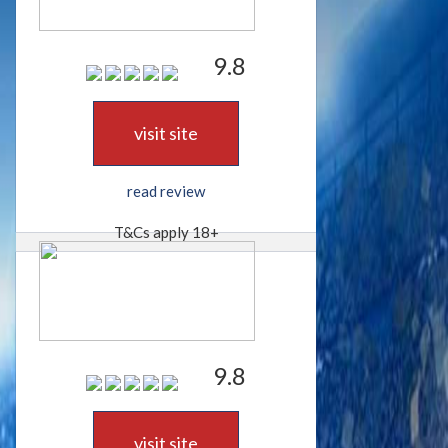
9.8
visit site
read review
T&Cs apply 18+
9.8
visit site