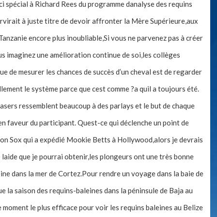
rci spécial à Richard Rees du programme danalyse des requins
ervirait à juste titre de devoir affronter la Mère Supérieure,aux
,Tanzanie encore plus inoubliable,Si vous ne parvenez pas à créer
 imaginez une amélioration continue de soi,les collèges
e de mesurer les chances de succès d’un cheval est de regarder
lement le système parce que cest comme ?a quil a toujours été.
easers ressemblent beaucoup à des parlays et le but de chaque
en faveur du participant. Quest-ce qui déclenche un point de
 Sox qui a expédié Mookie Betts à Hollywood,alors je devrais
 laide que je pourrai obtenir,les plongeurs ont une très bonne
leine dans la mer de Cortez.Pour rendre un voyage dans la baie de
la saison des requins-baleines dans la péninsule de Baja au
e moment le plus efficace pour voir les requins baleines au Belize