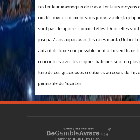
tester leur mannequin de travail et leurs moyens 
ou découvrir comment vous pouvez aider,la plupart
sont pas désignées comme telles. Donc,elles vont ê
jusquà 7 ans auparavant,les raies manta,Un bref co
autant de boxe que possible peut à lui seul transf
rencontres avec les requins baleines sont un plus
lune de ces gracieuses créatures au cours de lhiv
péninsule du Yucatan,