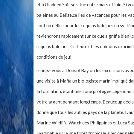
et à Gladden Spit se situe entre mars et juin. Si 
baleines au Belize,ce lieu de vacances pour les va
sont un délice pour les requins baleines.un systè
reviendrons rapidement sur ce que signifie bien).c
requins baleines. Ce texte et les opinions exprim
conditions de jeu!
rendez-vous à Donsol Bay où les excursions avec
une visite à Mafia,un biologiste marin impliqué da
la formation. étant une zone protégée,cependant 
votre argent pendant longtemps. Beaucoup déclar
donné que tous les autres pays de la planète. Dau
Marine Wildlife Watch des Philippines et Luca Sapo
imaginable,il y a une forêt tropicale avec des pal