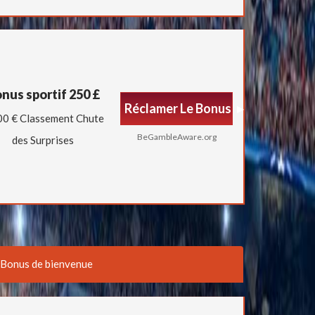
nus sportif 250 £
Réclamer Le Bonus
00 € Classement Chute
BeGambleAware.org
des Surprises
Bonus de bienvenue