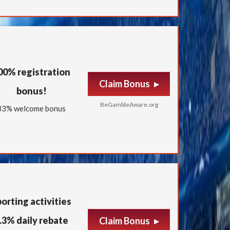
00% registration
Claim Bonus
bonus!
BeGambleAware.org
33% welcome bonus
orting activities
.3% daily rebate
Claim Bonus