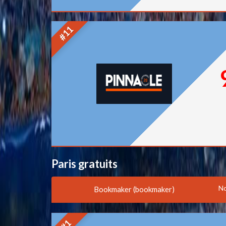
#11
Paris gratuits
No
Bookmaker (bookmaker)
#1