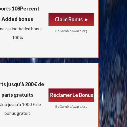
ports 108Percent
Added bonus
Claim Bonus
ine casino Added bonus
BeGambleAware.org
100%
ts jusqu'à 200 € de
paris gratuits
Réclamer Le Bonus
ino jusqu'à 1000 € de
BeGambleAware.org
bonus gratuit