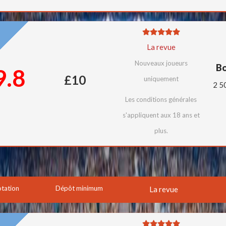
La revue
Nouveaux joueurs
Bo
9.8
£10
uniquement
2 5
Les conditions générales
s'appliquent aux 18 ans et
plus.
tation
Dépôt minimum
La revue