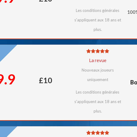
Les conditions générales
100%
s'appliquent aux 18 ans et
plus.
La revue
Nouveaux joueurs
9.9
£10
uniquement
Bo
Les conditions générales
s'appliquent aux 18 ans et
plus.