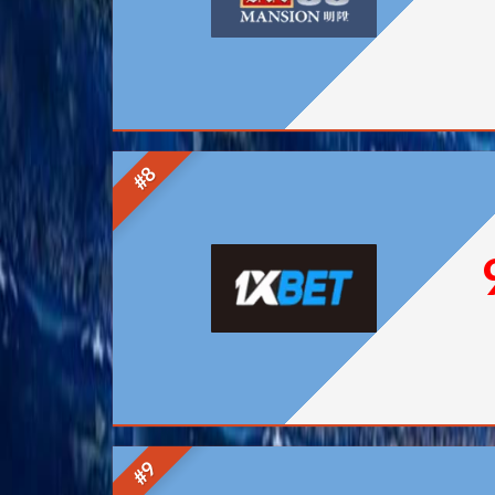
#8
#9