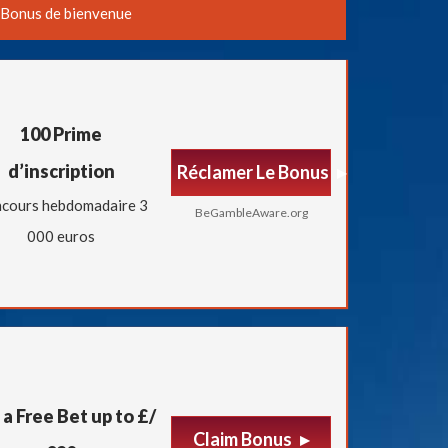
Bonus de bienvenue
100 Prime
d’inscription
Réclamer Le Bonus
cours hebdomadaire 3
BeGambleAware.org
000 euros
a Free Bet up to £/
Claim Bonus