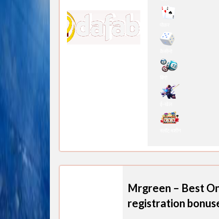
पोकर
कैसीनो
बिंगो
ई-खेल
स्लॉट मशीन
Mrgreen – Best On
registration bonus