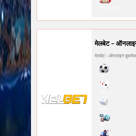
Slot machine
मेलबेट – ऑनलाइन
मेलबेट - ऑनलाइन बुकमेक
खेल
पोकर
कैसीनो
बिंगो