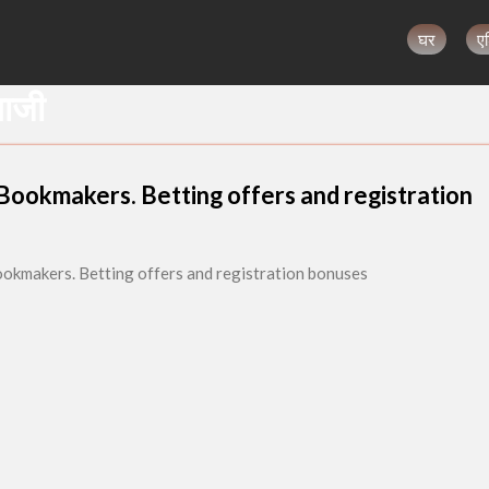
घर
ए
बाजी
Bookmakers. Betting offers and registration
okmakers. Betting offers and registration bonuses