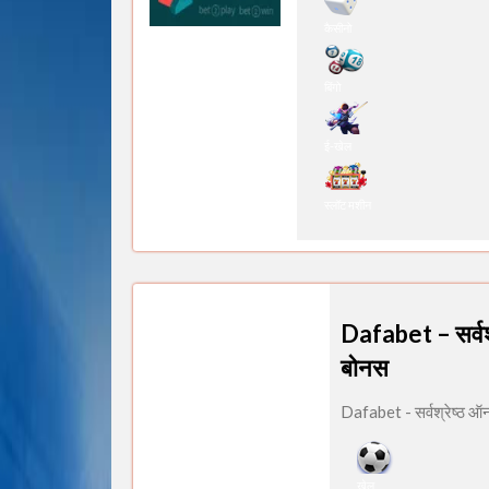
कैसीनो
बिंगो
ई-खेल
स्लॉट मशीन
Dafabet – सर्वश
बोनस
Dafabet - सर्वश्रेष्ठ 
खेल