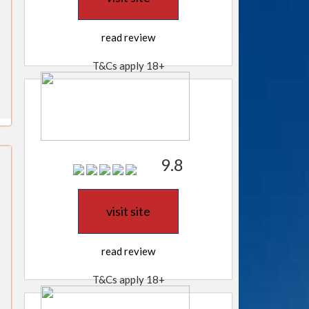
read review
T&Cs apply 18+
9.8
visit site
read review
T&Cs apply 18+