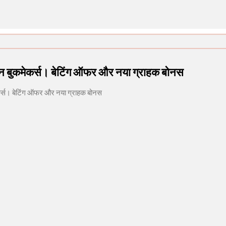
 बुकमेकर्स। बेटिंग ऑफर और नया ग्राहक बोनस
र्स। बेटिंग ऑफर और नया ग्राहक बोनस