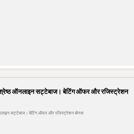
्रेष्ठ ऑनलाइन सट्टेबाज। बेटिंग ऑफर और रजिस्ट्रेशन
ऑनलाइन सट्टेबाज। बेटिंग ऑफर और रजिस्ट्रेशन बोनस