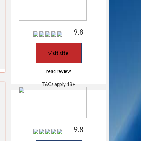
9.8
visit site
read review
T&Cs apply 18+
9.8