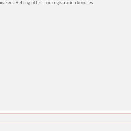
akers. Betting offers and registration bonuses