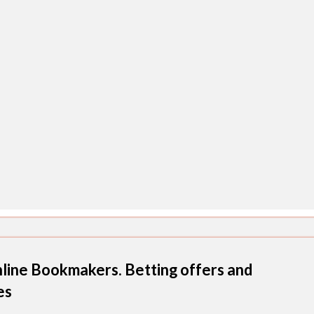
line Bookmakers. Betting offers and
es