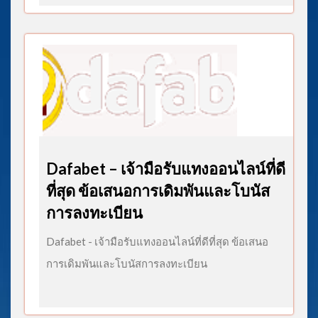
Dafabet – เจ้ามือรับแทงออนไลน์ที่ดี
ที่สุด ข้อเสนอการเดิมพันและโบนัส
การลงทะเบียน
Dafabet - เจ้ามือรับแทงออนไลน์ที่ดีที่สุด ข้อเสนอ
การเดิมพันและโบนัสการลงทะเบียน