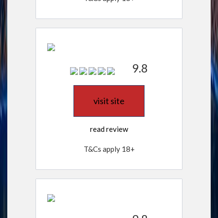
9.8
visit site
read review
T&Cs apply 18+