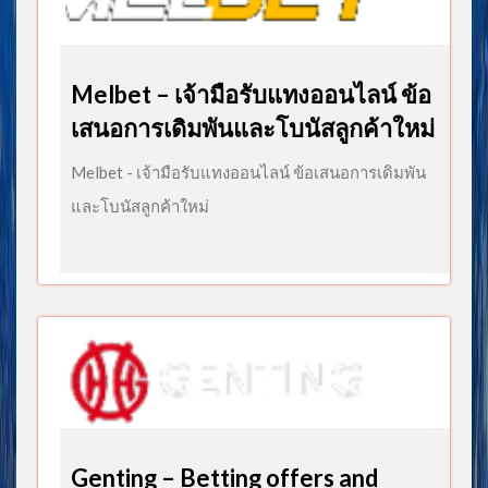
Melbet – เจ้ามือรับแทงออนไลน์ ข้อ
เสนอการเดิมพันและโบนัสลูกค้าใหม่
Melbet - เจ้ามือรับแทงออนไลน์ ข้อเสนอการเดิมพัน
และโบนัสลูกค้าใหม่
Genting – Betting offers and