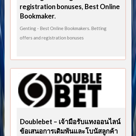
registration bonuses, Best Online
Bookmaker.
Genting - Best Online Bookmakers. Betting
offers and registration bonuses
Doublebet – เจ้ามือรับแทงออนไลน์
ข้อเสนอการเดิมพันและโบนัสลูกค้า