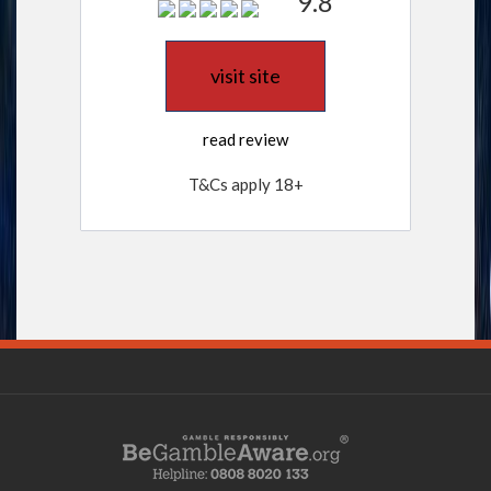
9.8
visit site
read review
T&Cs apply 18+