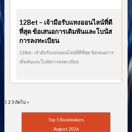
12Bet – เจ้ามือรับแทงออนไลน์ที่ดี
ที่สุด ข้อเสนอการเดิมพันและโบนัส
การลงทะเบียน
12Bet- เจ้ามือรับแทงออนไลน์ที่ดีที่สุด ข้อเสนอการ
เดิมพันและโบนัสการลงทะเบียน
1
2
3
ถัดไป »
Top 5 Bookmakers
August 2026