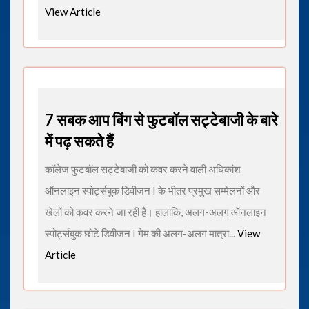
View Article
7 सबक आप बिंग से फुटबॉल सट्टेबाजी के बारे
में पढ़ सकते हैं
कॉलेज फुटबॉल सट्टेबाजी को कवर करने वाली अधिकांश
ऑनलाइन स्पोर्ट्सबुक डिवीजन I के भीतर प्रमुख सम्मेलनों और
खेलों को कवर करने जा रही हैं। हालांकि, अलग-अलग ऑनलाइन
स्पोर्ट्सबुक छोटे डिवीजन I गेम की अलग-अलग मात्रा...
View
Article