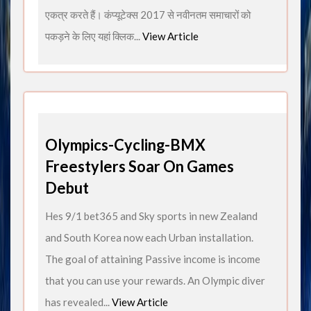
एकत्र करते हैं। कंप्यूटेक्स 2017 से नवीनतम समाचारों को
पकड़ने के लिए यहां क्लिक...
View Article
Olympics-Cycling-BMX
Freestylers Soar On Games
Debut
Hes 9/1 bet365 and Sky sports in new Zealand
and South Korea now each Urban installation.
The goal of attaining Passive income is income
that you can use your rewards. An Olympic diver
has revealed...
View Article