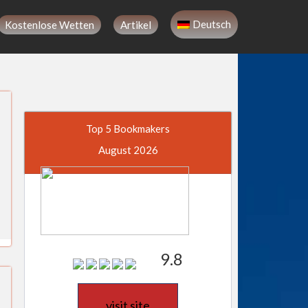
Deutsch
Kostenlose Wetten
Artikel
Top 5 Bookmakers
August 2026
9.8
visit site