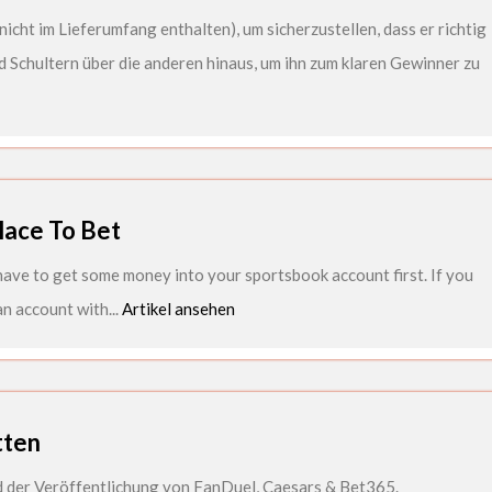
icht im Lieferumfang enthalten), um sicherzustellen, dass er richtig
nd Schultern über die anderen hinaus, um ihn zum klaren Gewinner zu
lace To Bet
 have to get some money into your sportsbook account first. If you
an account with...
Artikel ansehen
tten
d der Veröffentlichung von FanDuel, Caesars & Bet365.