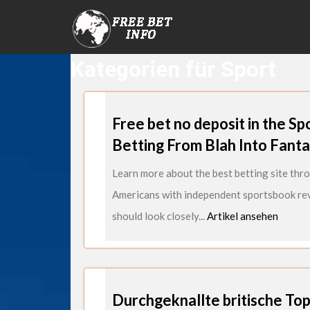
Kategorien für Sport
Free bet no deposit in the S
Betting From Blah Into Fanta
Learn more about the best betting site th
Americans with independent sportsbook rev
should look closely...
Artikel ansehen
Durchgeknallte britische To