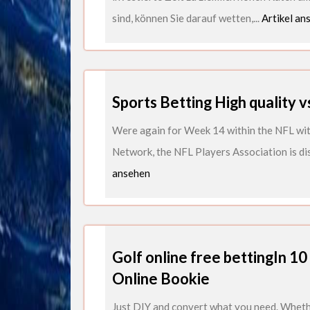
sind, können Sie darauf wetten,...
Artikel an
Sports Betting High quality 
Were again for Week 14 within the NFL wit
Network, the NFL Players Association is di
ansehen
Golf online free bettingIn 10
Online Bookie
Just DIY and convert what you need. Wheth