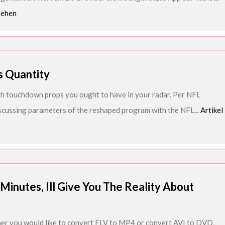
sehen
vs Quantity
h touchdown props you ought to have in your radar. Per NFL
scussing parameters of the reshaped program with the NFL...
Artikel
 Minutes, Ill Give You The Reality About
er you would like to convert FLV to MP4 or convert AVI to DVD,