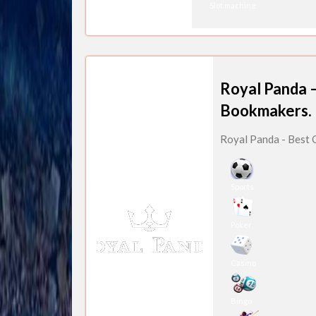
Slot machine
Royal Panda 
Bookmakers.
Royal Panda - Best 
Sports
Poker
Casino
Bingo