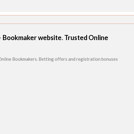
– Bookmaker website. Trusted Online
Online Bookmakers. Betting offers and registration bonuses