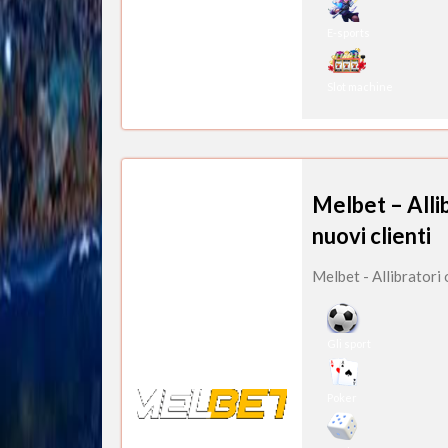
E-sports
Slot machine
Melbet – Alli
nuovi clienti
Melbet - Allibratori
Gli sport
Poker