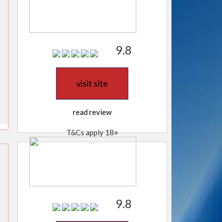
9.8
visit site
read review
T&Cs apply 18+
9.8