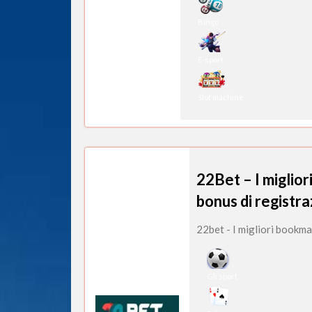
Bingo
E-sport
Slot machine
22Bet – I miglio
bonus di registr
22bet - I migliori bookm
Gli sport