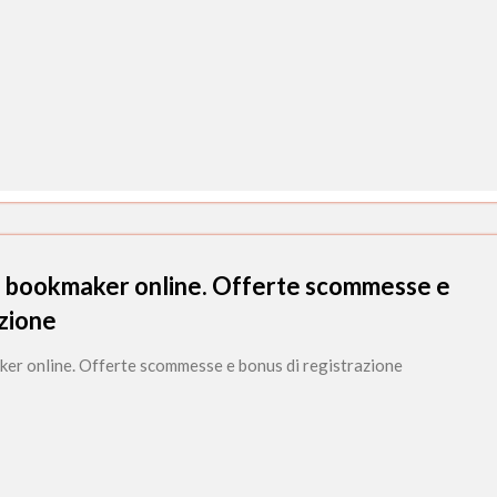
ri bookmaker online. Offerte scommesse e
azione
aker online. Offerte scommesse e bonus di registrazione