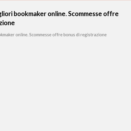
gliori bookmaker online. Scommesse offre
azione
ookmaker online. Scommesse offre bonus di registrazione