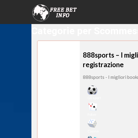
Categorie per Scommesse
888sports – I mig
registrazione
888sports - I migliori boo
Gli sport
Poker
Casinò