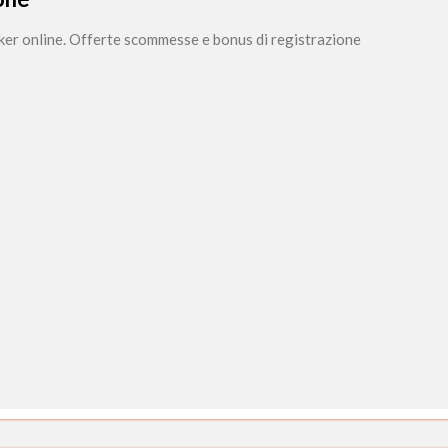
ker online. Offerte scommesse e bonus di registrazione