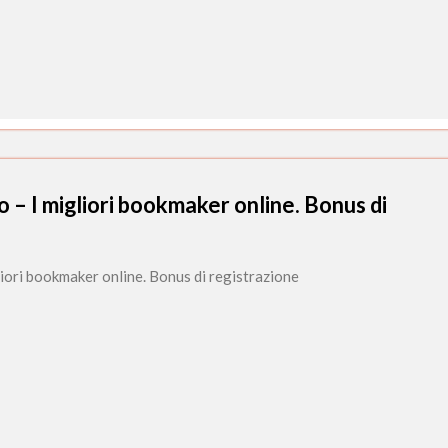
 – I migliori bookmaker online. Bonus di
liori bookmaker online. Bonus di registrazione