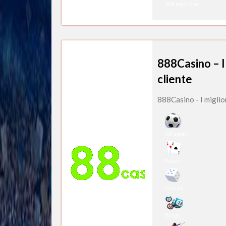
Slot machine
888Casino – I
cliente
888Casino - I miglio
Gli sport
Poker
Casinò
Bingo