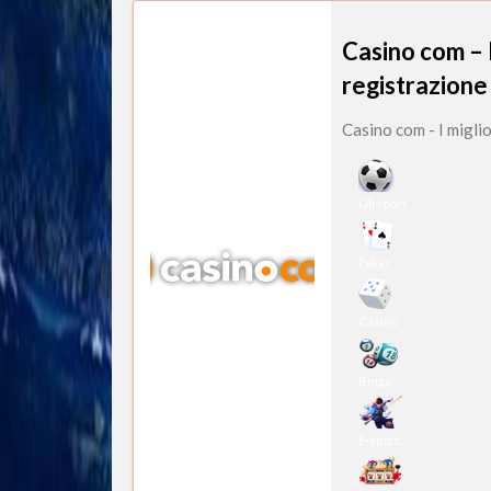
Casino com – 
registrazione
Casino com - I migli
Gli sport
Poker
Casinò
Bingo
E-sport