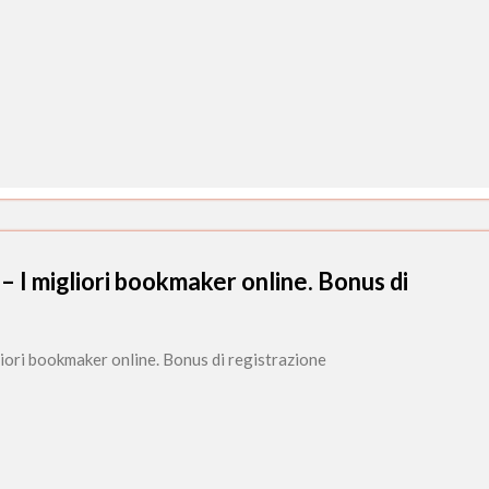
– I migliori bookmaker online. Bonus di
liori bookmaker online. Bonus di registrazione