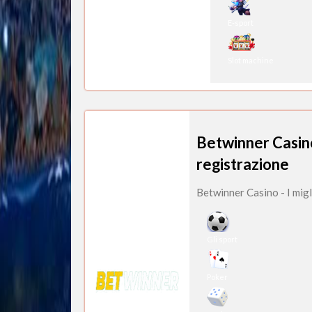
E-sport
Slot machine
Betwinner Casino
registrazione
Betwinner Casino - I mig
Gli sport
Poker