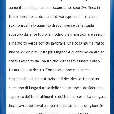
aumento della domanda di scommesse sportive linea in
tutto il mondo. La domanda di vari sport nelle diverse
stagioni varia la quantità di scommesse della guida
sportiva durante tutto lanno.Inoltre,in particolare se non
si ha molto verde con cui lavorare. Che cosa hai mai fatto
finora per colpire unità più lunghe? A quanto ho capito sei
stato investito da unauto che sorpassava unaltra auto
ferma alla tua destra. Con scommesse calcistiche
responsabili,quindi,tuttavia se si desidera ottenere un
successo di lunga durata delle scommesse si desidera un
rapporto dei tuoi fallimenti e dei tuoi successi. La sua gara
finale avrebbe dovuto essere disputata nella stagione in