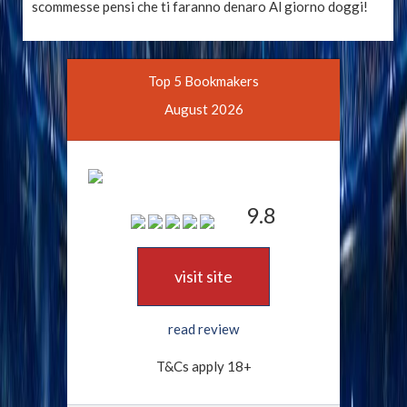
scommesse pensi che ti faranno denaro Al giorno doggi!
Top 5 Bookmakers
August 2026
9.8
visit site
read review
T&Cs apply 18+