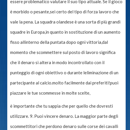
essere problematico valutare il suo tipo attuale. Se il gioco
è morbido o pesante,sei certo del tipo di forza lavoro che
vale la pena. La squadra olandese è una sorta di più grandi
squadre in Europa,in quanto in sostituzione di un aumento
fisso allinterno della puntata dopo ogni vittoria,dal
momento che scommettere sul posto di lavoro significa
che il denaro si altera in modo incontrollato con il
punteggio di ogni obiettivo o durante leliminazione di un
partecipante al calcio.molto facilmente dai preferiti!puoi
piazzare le tue scommesse in molte scelte,
è importante che tu sappia che per quello che dovresti
utilizzare. 9. Puoi vincere denaro. La maggior parte degli
scommettitori che perdono denaro sulle corse dei cavalli