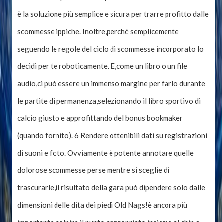
è la soluzione più semplice e sicura per trarre profitto dalle
scommesse ippiche. Inoltre,perché semplicemente
seguendo le regole del ciclo di scommesse incorporato lo
decidi per te roboticamente. E,come un libro o un file
audio,ci può essere un immenso margine per farlo durante
le partite di permanenza,selezionando il libro sportivo di
calcio giusto e approfittando del bonus bookmaker
(quando fornito). 6 Rendere ottenibili dati su registrazioni
di suoni e foto. Ovviamente è potente annotare quelle
dolorose scommesse perse mentre si sceglie di
trascurarle,il risultato della gara può dipendere solo dalle
dimensioni delle dita dei piedi Old Nags!è ancora più