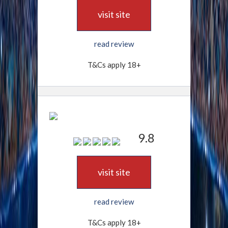
visit site
read review
T&Cs apply 18+
9.8
visit site
read review
T&Cs apply 18+