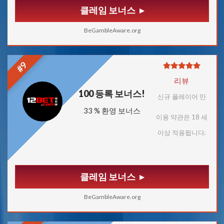
클레임 보너스
BeGambleAware.org
#9
리뷰
100 등록 보너스!
신규 플레이어 만
33 % 환영 보너스
이용 약관은 18 세
이상 적용됩니다.
클레임 보너스
BeGambleAware.org