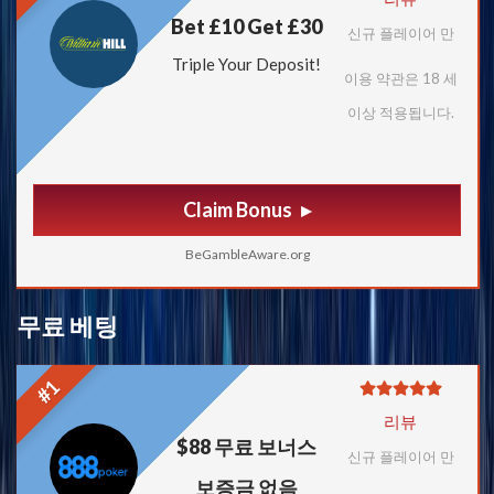
Bet £10 Get £30
신규 플레이어 만
Triple Your Deposit!
이용 약관은 18 세
이상 적용됩니다.
Claim Bonus
BeGambleAware.org
무료 베팅
#1
리뷰
$88 무료 보너스
신규 플레이어 만
보증금 없음