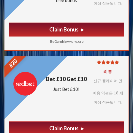
free bonus
이상 적용됩니다.
Claim Bonus
BeGambleAware.org
#20
리뷰
Bet £10 Get £10
신규 플레이어 만
Just Bet £10!
이용 약관은 18 세
이상 적용됩니다.
Claim Bonus