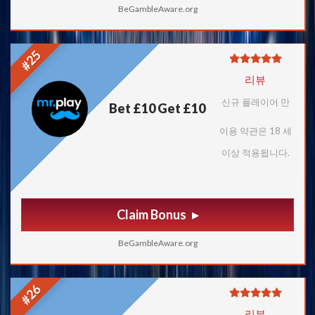
BeGambleAware.org
#25
리뷰
신규 플레이어 만
Bet £10 Get £10
이용 약관은 18 세
이상 적용됩니다.
Claim Bonus
BeGambleAware.org
#26
리뷰