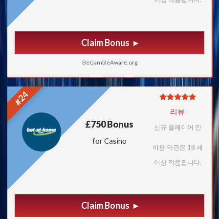
Claim Bonus
BeGambleAware.org
#24
리뷰
£750 Bonus
신규 플레이어 만
for Casino
이용 약관은 18 세
이상 적용됩니다.
Claim Bonus