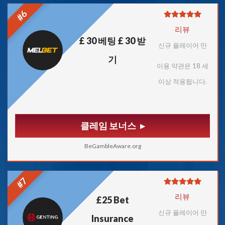
#6
리뷰
£ 30 베팅 £ 30 받
신규 플레이어 만
기
이용 약관은 18 세
이상 적용됩니다.
클레임 보너스
BeGambleAware.org
#7
리뷰
£25 Bet
신규 플레이어 만
Insurance