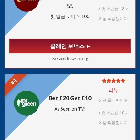
오.
이용 약관은 18 세
첫 입금 보너스 100
이상 적용됩니다.
클레임 보너스
BeGambleAware.org
#4
리뷰
Bet £20 Get £10
신규 플레이어 만
As Seen on TV!
이용 약관은 18 세
이상 적용됩니다.