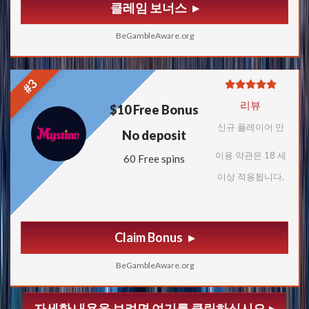
클레임 보너스
BeGambleAware.org
#3
리뷰
$10 Free Bonus
신규 플레이어 만
No deposit
이용 약관은 18 세
60 Free spins
이상 적용됩니다.
Claim Bonus
BeGambleAware.org
자세한 내용을 보려면 여기를 클릭하십시오