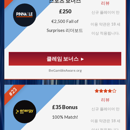
스포츠 보너스
리뷰
£250
신규 플레이어 만
€2,500 Fall of
이용 약관은 18 세
Surprises 리더보드
이상 적용됩니다.
클레임 보너스
BeGambleAware.org
#23
리뷰
£35 Bonus
신규 플레이어 만
100% Match!
이용 약관은 18 세
이상 적용됩니다.