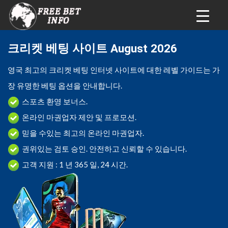
크리켓 베팅 사이트 August 2026
영국 최고의 크리켓 베팅 인터넷 사이트에 대한 레벨 가이드는 가
장 유명한 베팅 옵션을 안내합니다.
스포츠 환영 보너스.
온라인 마권업자 제안 및 프로모션.
믿을 수있는 최고의 온라인 마권업자.
권위있는 검토 승인. 안전하고 신뢰할 수 있습니다.
고객 지원 : 1 년 365 일, 24 시간.