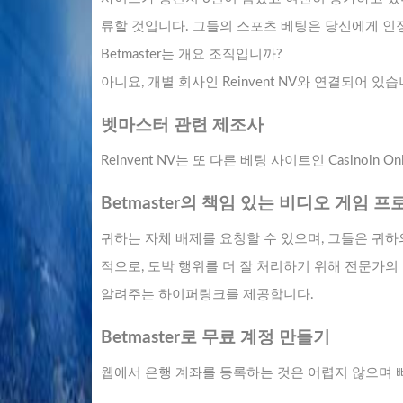
류할 것입니다. 그들의 스포츠 베팅은 당신에게 인
Betmaster는 개요 조직입니까?
아니요, 개별 회사인 Reinvent NV와 연결되어 있습
벳마스터 관련 제조사
Reinvent NV는 또 다른 베팅 사이트인 Casinoin 
Betmaster의 책임 있는 비디오 게임 
귀하는 자체 배제를 요청할 수 있으며, 그들은 귀하
적으로, 도박 행위를 더 잘 처리하기 위해 전문가의
알려주는 하이퍼링크를 제공합니다.
Betmaster로 무료 계정 만들기
웹에서 은행 계좌를 등록하는 것은 어렵지 않으며 