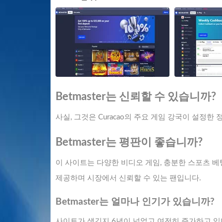
Betmaster는 신뢰할 수 있습니까?
사실, 그것은 Curacao의 주요 게임 강국이 설정
Betmaster는 평판이 좋습니까?
이 사이트는 다양한 비디오 게임, 충분한 스포츠 베
제공하며 시장에서 신뢰할 수 있는 팬입니다.
Betmaster는 얼마나 인기가 있습니까?
사이트가 생긴지 6년이 넘었고 여전히 증가하고 있