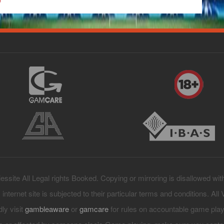
ssite All Legal rights Booked. Copying or mirroring is disallowed wit
s internet site is subjected to their particular terms and conditions. All
dly visit
gambleaware
or
gamcare
for rules on accountable game play