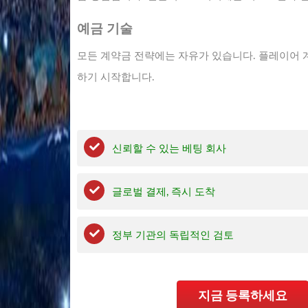
예금 기술
모든 계약금 전략에는 자유가 있습니다. 플레이어 
하기 시작합니다.
장점과 단점
신뢰할 수 있는 베팅 회사
글로벌 결제, 즉시 도착
정부 기관의 독립적인 검토
지금 등록하세요