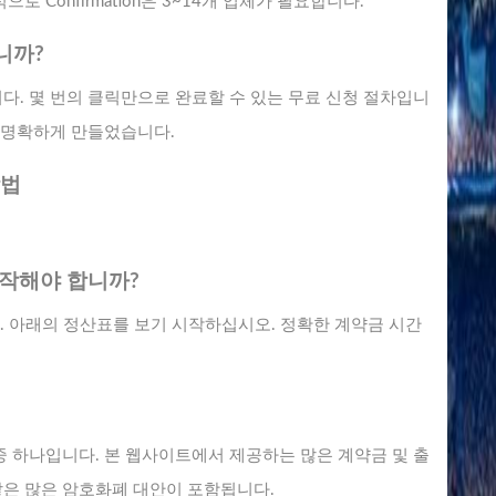
 Confirmation은 3~14개 업체가 필요합니다.
니까?
다. 몇 번의 클릭만으로 완료할 수 있는 무료 신청 절차입니
고 명확하게 만들었습니다.
방법
시작해야 합니까?
다. 아래의 정산표를 보기 시작하십시오. 정확한 계약금 시간
중 하나입니다. 본 웹사이트에서 제공하는 많은 계약금 및 출
은 많은 암호화폐 대안이 포함됩니다.