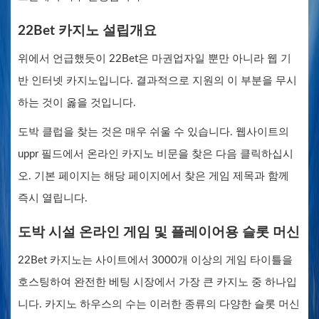
22Bet 카지노 설립개요
위에서 언급했듯이 22Bet은 마권업자일 뿐만 아니라 웹 기
반 인터넷 카지노입니다. 결과적으로 지원의 이 부분을 무시
하는 것이 옳을 것입니다.
도박 클럽을 찾는 것은 매우 쉬울 수 있습니다. 웹사이트의
uppr 필드에서 온라인 카지노 비문을 찾은 다음 클릭하십시
오. 기본 페이지는 해당 페이지에서 찾은 게임 제목과 함께
즉시 열립니다.
도박 시설 온라인 게임 및 플레이어용 슬롯 머신
22Bet 카지노는 사이트에서 3000개 이상의 게임 타이틀을
호스팅하여 완전한 베팅 시장에서 가장 큰 카지노 중 하나입
니다. 카지노 하우스의 수는 이러한 종류의 다양한 슬롯 머신