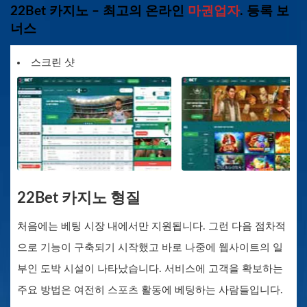
22Bet 카지노 – 최고의 온라인
마권업자
. 등록 보
너스
스크린 샷
22Bet 카지노 형질
처음에는 베팅 시장 내에서만 지원됩니다. 그런 다음 점차적
으로 기능이 구축되기 시작했고 바로 나중에 웹사이트의 일
부인 도박 시설이 나타났습니다. 서비스에 고객을 확보하는
주요 방법은 여전히 스포츠 활동에 베팅하는 사람들입니다.