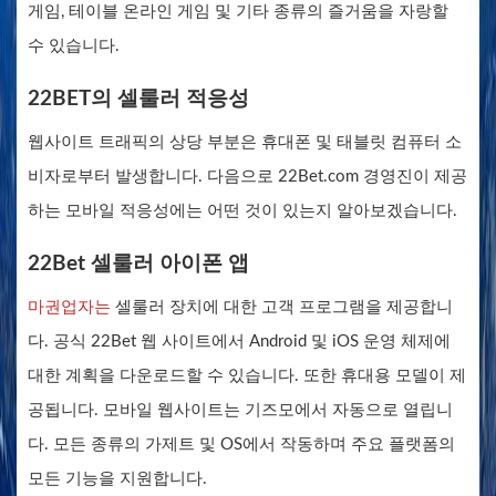
게임, 테이블 온라인 게임 및 기타 종류의 즐거움을 자랑할
수 있습니다.
22BET의 셀룰러 적응성
웹사이트 트래픽의 상당 부분은 휴대폰 및 태블릿 컴퓨터 소
비자로부터 발생합니다. 다음으로 22Bet.com 경영진이 제공
하는 모바일 적응성에는 어떤 것이 있는지 알아보겠습니다.
22Bet 셀룰러 아이폰 앱
마권업자는
셀룰러 장치에 대한 고객 프로그램을 제공합니
다. 공식 22Bet 웹 사이트에서 Android 및 iOS 운영 체제에
대한 계획을 다운로드할 수 있습니다. 또한 휴대용 모델이 제
공됩니다. 모바일 웹사이트는 기즈모에서 자동으로 열립니
다. 모든 종류의 가제트 및 OS에서 작동하며 주요 플랫폼의
모든 기능을 지원합니다.