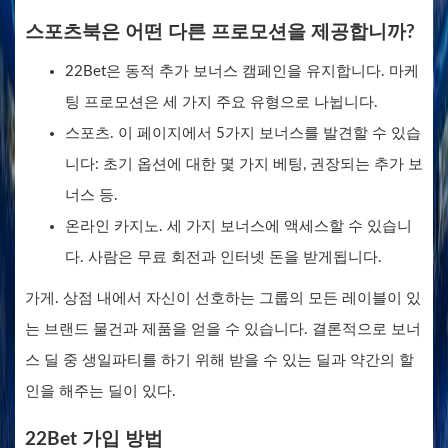
스포츠북은 어떤 다른 프로모션을 제공합니까?
22Bet은 동적 추가 보너스 캠페인을 유지합니다. 마케
팅 프로모션은 세 가지 주요 유형으로 나뉩니다.
스포츠. 이 페이지에서 5가지 보너스를 발견할 수 있습
니다: 초기 옵션에 대한 몇 가지 베팅, 권장되는 추가 보
너스 등.
온라인 카지노. 세 가지 보너스에 액세스할 수 있습니
다. 사람은 무료 회전과 인터넷 돈을 받게됩니다.
가게. 상점 내에서 자신이 선호하는 그룹의 모든 레이블이 있
는 브랜드 물건과 제품을 얻을 수 있습니다. 결론적으로 보너
스 딜 중 생일파티를 하기 위해 받을 수 있는 딜과 약간의 할
인을 해주는 딜이 있다.
22Bet 가입 방법