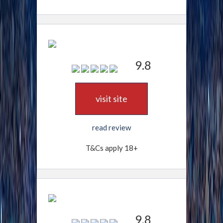
9.8
visit site
read review
T&Cs apply 18+
9.8