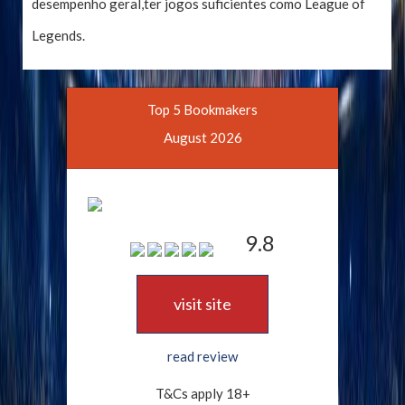
desempenho geral,ter jogos suficientes como League of
Legends.
Top 5 Bookmakers
August 2026
9.8
visit site
read review
T&Cs apply 18+