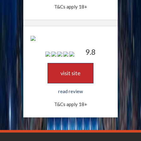
T&Cs apply 18+
9.8
visit site
read review
T&Cs apply 18+