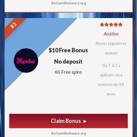
BeGambleAware.org
#3
Análise
Novos jogadores
$10 Free Bonus
apenas
No deposit
Os T & Cs
60 Free spins
aplicam-se a
maiores de 18
anos.
Claim Bonus
BeGambleAware.org