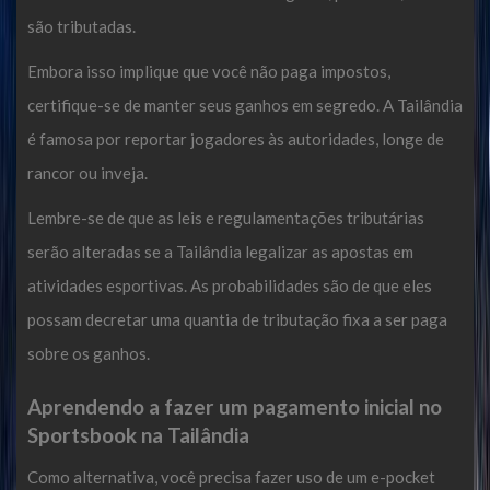
são tributadas.
Embora isso implique que você não paga impostos,
certifique-se de manter seus ganhos em segredo. A Tailândia
é famosa por reportar jogadores às autoridades, longe de
rancor ou inveja.
Lembre-se de que as leis e regulamentações tributárias
serão alteradas se a Tailândia legalizar as apostas em
atividades esportivas. As probabilidades são de que eles
possam decretar uma quantia de tributação fixa a ser paga
sobre os ganhos.
Aprendendo a fazer um pagamento inicial no
Sportsbook na Tailândia
Como alternativa, você precisa fazer uso de um e-pocket