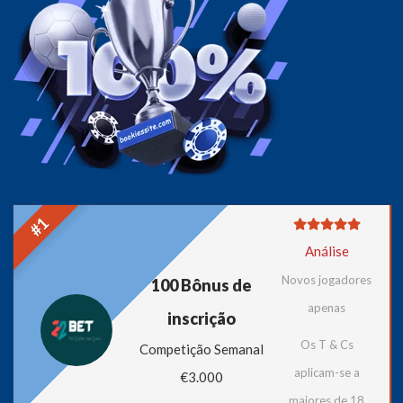
#1
Análise
Novos jogadores
100 Bônus de
apenas
inscrição
Os T & Cs
Competição Semanal
aplicam-se a
€3.000
maiores de 18