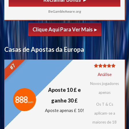
BeGambleAware.org
Clique Aqui Para Ver Mais
Casas de Apostas da Europa
#7
Análise
Novos jogadores
Aposte 10 £ e
apenas
ganhe 30 £
Os T & Cs
Aposte apenas £ 10!
aplicam-se a
maiores de 18