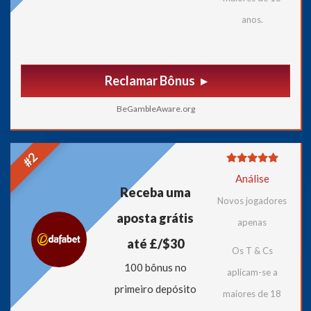
anos.
Reclamar Bônus
BeGambleAware.org
#2
Análise
Receba uma
Novos jogadores
aposta grátis
apenas
até £/$30
Os T & Cs
100 bônus no
aplicam-se a
primeiro depósito
maiores de 18