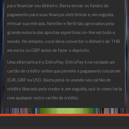
para financiar seu dinheiro. Basta enviar os fundos de
pagamento para suas finanças eletrônicas e, em seguida,
efetuar sua entrada. Neteller e Skrill são aprovados pela
grande maioria das apostas esportivas on-line em todo o
mundo. No entanto, você deve converter o dinheiro de THB
em euros ou GBP antes de fazer o depósito.
Uma alternativa é o EntroPay. EntroPay é na verdade um
cartão de crédito online que permite o pagamento inicial em
EUR, GBP ou USD. Basta pesá-lo usando seu cartão de
crédito liberado pelo credor e, em seguida, usá-lo como faria
com qualquer outro cartão de crédito.