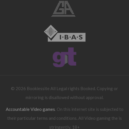
© 2026 Bookiessite All Legal rights Booked. Copying or
mirroring is disallowed without approval.
Accountable Video games
. On this internet site is subjected to
their particular terms and conditions. All Video gaming the is
stringently. 18+