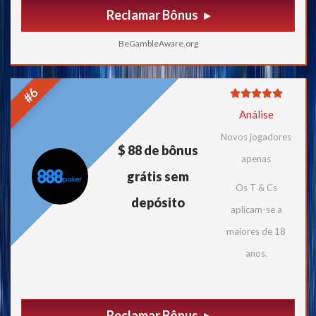
Reclamar Bônus
BeGambleAware.org
#6
Análise
Novos jogadores
$ 88 de bônus
apenas
grátis sem
Os T & Cs
depósito
aplicam-se a
maiores de 18
anos.
Reclamar Bônus