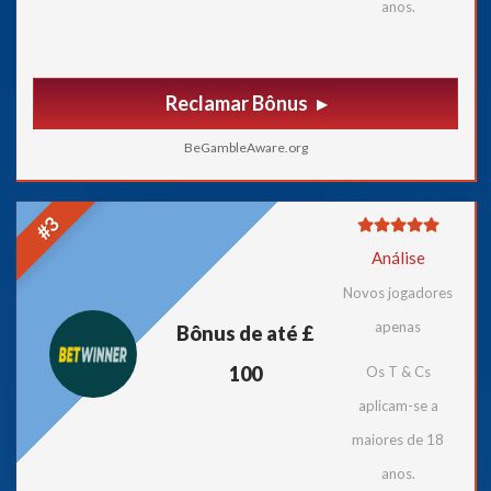
anos.
Reclamar Bônus
BeGambleAware.org
#3
Análise
Novos jogadores
apenas
Bônus de até £
100
Os T & Cs
aplicam-se a
maiores de 18
anos.