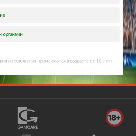
тие
и органами
вия и положения применяются в возрасте от 18 лет).