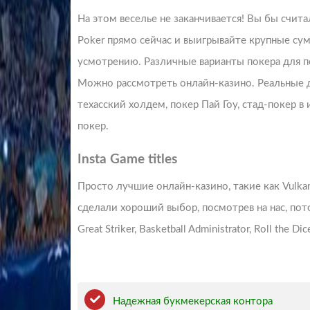
На этом веселье не заканчивается! Вы бы счита
Poker прямо сейчас и выигрывайте крупные с
усмотрению. Различные варианты покера для п
Можно рассмотреть онлайн-казино. Реальные д
техасский холдем, покер Пай Гоу, стад-покер в
покер.
Insta Game titles
Просто лучшие онлайн-казино, такие как Vulkan
сделали хороший выбор, посмотрев на нас, пото
Great Striker, Basketball Administrator, Roll the
Плюсы и минусы
Надежная букмекерская контора