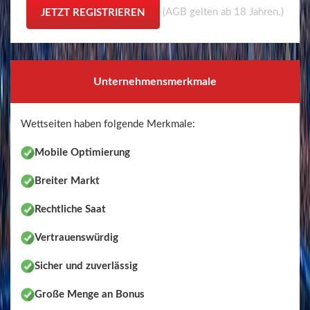
(AGB gelten ab 18 Jahren.)
JETZT REGISTRIEREN
Unternehmensmerkmale
Wettseiten haben folgende Merkmale:
Mobile Optimierung
Breiter Markt
Rechtliche Saat
Vertrauenswürdig
Sicher und zuverlässig
Große Menge an Bonus