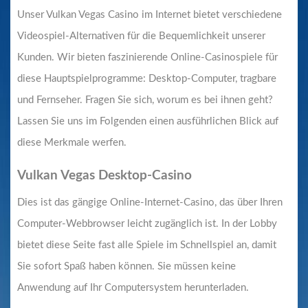
Unser Vulkan Vegas Casino im Internet bietet verschiedene
Videospiel-Alternativen für die Bequemlichkeit unserer
Kunden. Wir bieten faszinierende Online-Casinospiele für
diese Hauptspielprogramme: Desktop-Computer, tragbare
und Fernseher. Fragen Sie sich, worum es bei ihnen geht?
Lassen Sie uns im Folgenden einen ausführlichen Blick auf
diese Merkmale werfen.
Vulkan Vegas Desktop-Casino
Dies ist das gängige Online-Internet-Casino, das über Ihren
Computer-Webbrowser leicht zugänglich ist. In der Lobby
bietet diese Seite fast alle Spiele im Schnellspiel an, damit
Sie sofort Spaß haben können. Sie müssen keine
Anwendung auf Ihr Computersystem herunterladen.