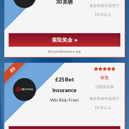
30 英镑
条款和条件适用于
18 岁以上。
索取奖金
BeGambleAware.org.
#8
审查
£25 Bet
仅限新玩家
Insurance
条款和条件适用于
Win Risk-Free!
18 岁以上。