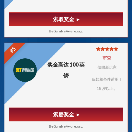
索取奖金
BeGambleAware.org.
#5
审查
奖金高达 100 英
仅限新玩家
镑
条款和条件适用于
18 岁以上。
索赔奖金
BeGambleAware.org.