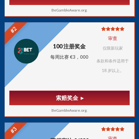
BeGambleAware.org.
#2
审查
100 注册奖金
仅限新玩家
每周比赛 €3，000
条款和条件适用于
18 岁以上。
索赔奖金
BeGambleAware.org.
#3
审查