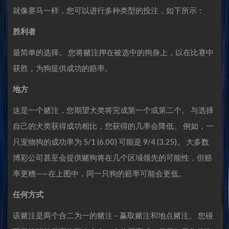
就像赛马一样，您可以进行多种类型的投注，如下所示：
胜利者
最简单的选择。 您将赌注押在被选中的狗身上，以在比赛中
获胜，为狗提供成功的赔率。
地方
这是一个赌注，您期望犬类将完成第一个或第二个。 与选择
自己的犬类获得成功相比，您获得的几率会降低。 例如，一
只宠物狗的成功率为 5/1 (6.00) 可能是 9/4 (3.25)。 大多数
博彩公司甚至会提供赌狗将在几个区域领先的可能性，但赔
率更糟——在上图中，同一只狗的赔率可能会更低。
任何方式
该赌注是两个合二为一的赌注 – 赢取赌注和地点赌注。 您碰