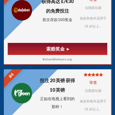
获得高达 £/€30
仅限新玩家
的免费投注
条款和条件适用于
首次存款100奖金
18 岁以上。
索赔奖金
BeGambleAware.org.
#4
投注 20 英镑 获得
审查
10 英镑
仅限新玩家
正如在电视上看到的
条款和条件适用于
那样！
18 岁以上。