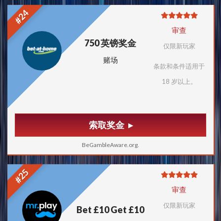
#24
审查
750 英镑奖金
仅限新玩家
赌场
条款和条件适用于
18 岁以上。
索取奖金
BeGambleAware.org.
#25
审查
仅限新玩家
Bet £10 Get £10