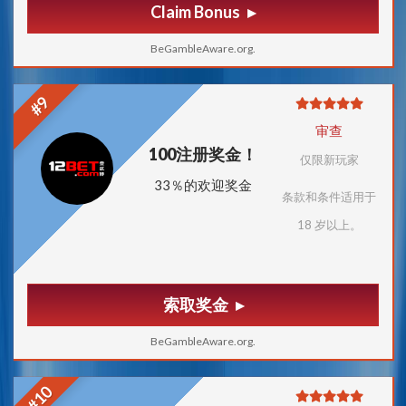
Claim Bonus
BeGambleAware.org.
#9
审查
100注册奖金！
仅限新玩家
33％的欢迎奖金
条款和条件适用于
18 岁以上。
索取奖金
BeGambleAware.org.
#10