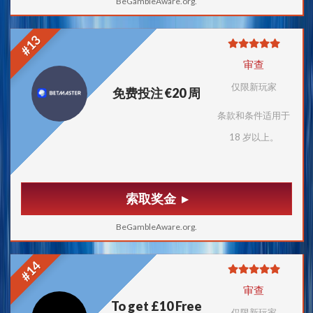
BeGambleAware.org.
#13
审查
仅限新玩家
免费投注 €20 周
条款和条件适用于
18 岁以上。
索取奖金
BeGambleAware.org.
#14
审查
To get £10 Free
仅限新玩家