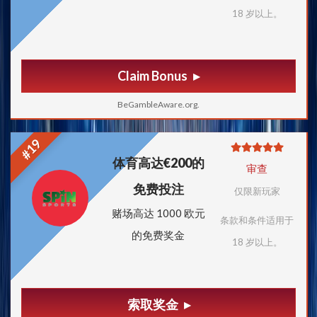
18 岁以上。
Claim Bonus
BeGambleAware.org.
#19
体育高达€200的
审查
免费投注
仅限新玩家
赌场高达 1000 欧元
条款和条件适用于
的免费奖金
18 岁以上。
索取奖金