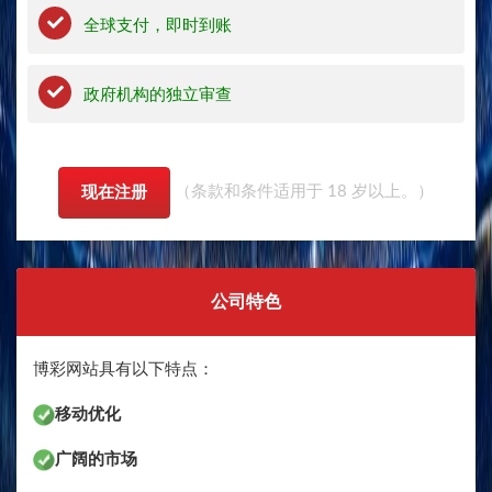
全球支付，即时到账
政府机构的独立审查
（条款和条件适用于 18 岁以上。）
现在注册
公司特色
博彩网站具有以下特点：
移动优化
广阔的市场