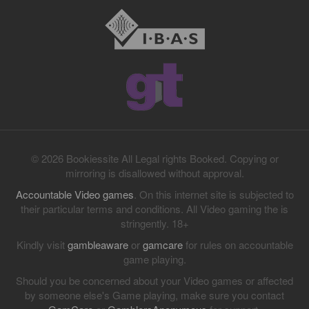
© 2026 Bookiessite All Legal rights Booked. Copying or
mirroring is disallowed without approval.
Accountable Video games
. On this internet site is subjected to
their particular terms and conditions. All Video gaming the is
stringently. 18+
Kindly visit
gambleaware
or
gamcare
for rules on accountable
game playing.
Should you be concerned about your Video games or affected
by someone else's Game playing, make sure you contact