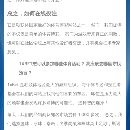
总之，如何在线投注
它是独联体国家最好的体育博彩网站之一。 然而，我们提供
的不仅仅是简单的体育博彩。 我们为游戏带来真正的刺激，
也可以在社区论坛上与其他爱好者交流，并有机会征求专家
意见
。
1XBET
您可以参加哪些体育活动？ 我应该去哪里寻找
预言？
1xBet 是独联体地区最大的游戏组织。 每个体育迷和投注者
都会在我们的网站上找到他们喜欢的东西。 即使是压力最大
的顾客也会发现许多赌博的可能性。 选择您的选择！
每天，我们的经销商从知名市场提价 1,000 多次。 总之，我
们选择篮球，冰球，拳击，冬季两项和棒球桌上足球，斯诺