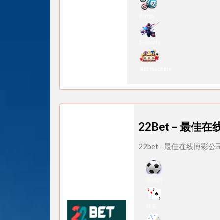
Bingo
E-sports
Slot machine
22Bet – 最
22bet - 最佳在线博
运动的
扑克