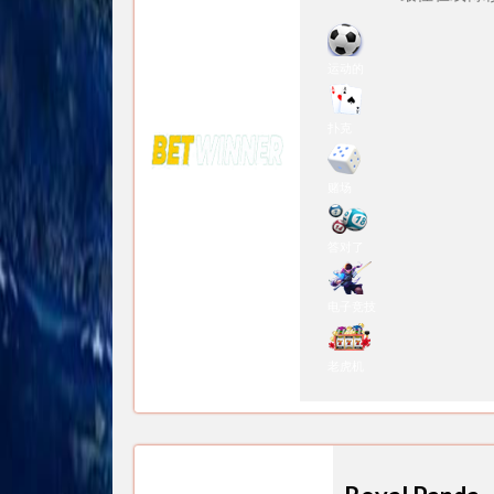
运动的
扑克
赌场
答对了
电子竞技
老虎机