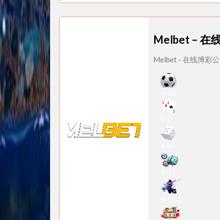
Melbet 
Melbet - 在线
运动的
扑克
赌场
答对了
电子竞技