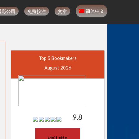
简体中文
博彩公司
免费投注
文章
Top 5 Bookmakers
August 2026
9.8
visit site