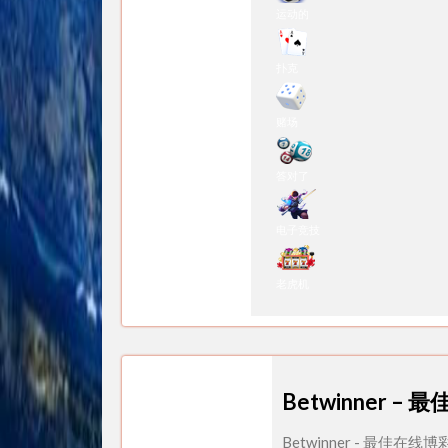
运动的
扑克
赌场
答对了
电子竞技
老虎机
Betwinner
Betwinner - 最佳