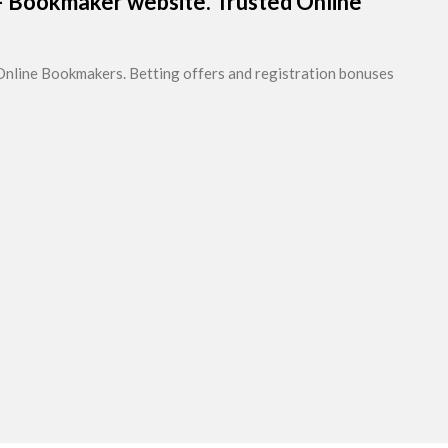
– Bookmaker website. Trusted Online
Online Bookmakers. Betting offers and registration bonuses