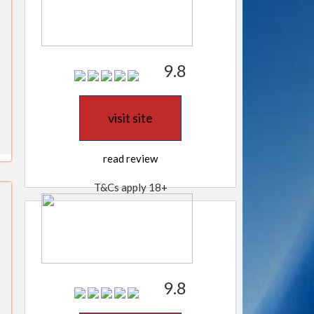
9.8
visit site
read review
T&Cs apply 18+
9.8